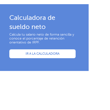
Calculadora de
sueldo neto
Calcula tu salario neto de forma sencilla y
conoce el porcentaje de retención
orientativo de IRPF.
IR A LA CALCULADORA