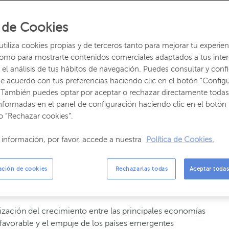
 de Cookies
iliza cookies propias y de terceros tanto para mejorar tu experien
ido intenso en la escena política internacional: primer
como para mostrarte contenidos comerciales adaptados a tus inte
p, negociaciones del Brexit, foco de inestabilidad en
el análisis de tus hábitos de navegación. Puedes consultar y confi
es en países europeos centrales (Francia y Alemania). En
e acuerdo con tus preferencias haciendo clic en el botón “Config
bre política en torno a Cataluña ha sido sin duda el
 También puedes optar por aceptar o rechazar directamente todas
nformadas en el panel de configuración haciendo clic en el botón 
o “Rechazar cookies”.
miento del petróleo (+23% en el año), la apreciación del
alorizaciones de las bolsas (pulverizando máximos
información, por favor, accede a nuestra
Política de Cookies.
 norteamericanos) y la divergente política monetaria a
miento en EE.UU. y mantenimiento de la política
ación de cookies
Rechazarlas todas
Aceptar todas
los principales movimientos que han marcado el
ización del crecimiento entre las principales economías
favorable y el empuje de los países emergentes