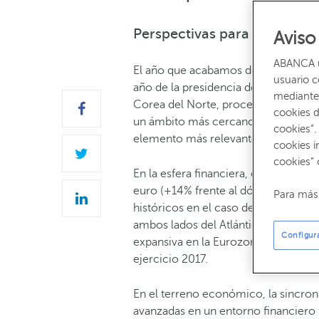
Perspectivas para 2018
Aviso
ABANCA ut
El año que acabamos de concluir ha s
usuario 
año de la presidencia de Donald Trum
mediante 
Corea del Norte, procesos electoral
cookies d
un ámbito más cercano, la incertidum
cookies”.
elemento más relevante.
cookies i
cookies” 
En la esfera financiera, el encareci
euro (+14% frente al dólar), las rev
Para más 
históricos en el caso de los índices
ambos lados del Atlántico (endureci
Configur
expansiva en la Eurozona) han sido 
ejercicio 2017.
En el terreno económico, la sincron
avanzadas en un entorno financiero 