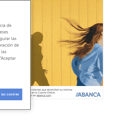
cia de
reses
gurar las
uración de
 las
“Aceptar
 las cookies