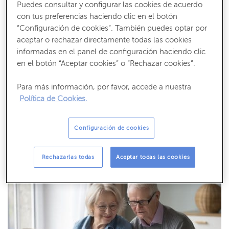
Puedes consultar y configurar las cookies de acuerdo
con tus preferencias haciendo clic en el botón
“Configuración de cookies”. También puedes optar por
INVERSIÓN Y BOLSA
aceptar o rechazar directamente todas las cookies
Qué es el Euro Stoxx 50 y qué
informadas en el panel de configuración haciendo clic
empresas forman parte de este
en el botón “Aceptar cookies” o “Rechazar cookies”.
índice mercantil
Para más información, por favor, accede a nuestra
Cada día, miles y miles de índices cotizan en las bolsas de todo el
Política de Cookies.
mundo. Dentro de cada uno de ellos, millones de empr…
Configuración de cookies
Rechazarlas todas
Aceptar todas las cookies