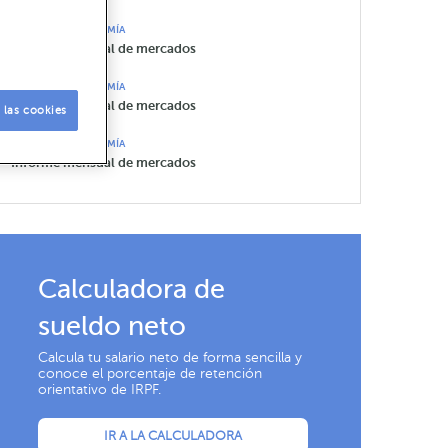
BOLETÍN DE ECONOMÍA
Informe mensual de mercados
BOLETÍN DE ECONOMÍA
Informe mensual de mercados
 las cookies
BOLETÍN DE ECONOMÍA
Informe mensual de mercados
Calculadora de
sueldo neto
Calcula tu salario neto de forma sencilla y
conoce el porcentaje de retención
orientativo de IRPF.
IR A LA CALCULADORA