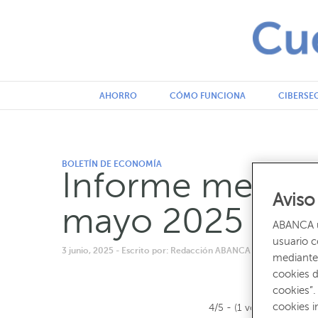
AHORRO
CÓMO FUNCIONA
CIBERSE
BOLETÍN DE ECONOMÍA
Informe mensu
Aviso
mayo 2025
ABANCA ut
usuario 
3 junio, 2025
- Escrito por: Redacción ABANCA
mediante 
cookies d
cookies”.
cookies i
4/5 - (1 voto)