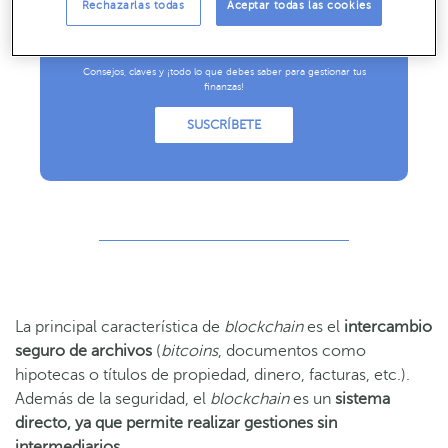
Rechazarlas todas
Aceptar todas las cookies
Recibe nuestros contenidos más
útiles
Consejos, claves y ¡todo lo que debes saber para gestionar tus
finanzas!
SUSCRÍBETE
La principal característica de
blockchain
es el
intercambio
seguro de archivos
(
bitcoins
, documentos como
hipotecas o títulos de propiedad, dinero, facturas, etc.).
Además de la seguridad, el
blockchain
es un
sistema
directo, ya que permite realizar gestiones sin
intermediarios
.