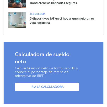
transferencias bancarias seguras
TECNOLOGÍA
5 dispositivos IoT en el hogar que mejoran tu
vida cotidiana
Calculadora de sueldo
neto
Calcula tu salario neto de forma sencilla y
conoce el porcentaje de retención
orientativo de IRPF.
IR A LA CALCULADORA