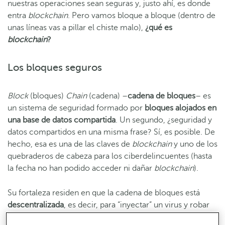
nuestras operaciones sean seguras y, justo ahí, es donde
entra
blockchain
. Pero vamos bloque a bloque (dentro de
unas líneas vas a pillar el chiste malo),
¿qué es
blockchain
?
Los bloques seguros
Block
(bloques)
Chain
(cadena) –
cadena de bloques
– es
un sistema de seguridad formado por
bloques alojados en
una base de datos compartida
. Un segundo, ¿seguridad y
datos compartidos en una misma frase? Sí, es posible. De
hecho, esa es una de las claves de
blockchain
y uno de los
quebraderos de cabeza para los ciberdelincuentes (hasta
la fecha no han podido acceder ni dañar
blockchain
).
Su fortaleza residen en que la cadena de bloques está
descentralizada
, es decir, para “inyectar” un virus y robar
información, habría que infectar, uno a uno, todos los