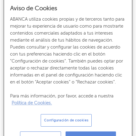
ordenadores conectados a la base de datos. A esta base
Aviso de Cookies
se accede a través de criptografía avanzada (jeroglíficos
modernos que cifran la información en códigos).
ABANCA utiliza cookies propias y de terceros tanto para
Blockchain
, que empieza a tomar cuerpo como
mejorar tu experiencia de usuario como para mostrarte
alternativa de seguridad, nació como el sistema que
contenidos comerciales adaptados a tus intereses
protegía a las criptomonedas, más conocidas como
mediante el análisis de tus hábitos de navegación.
bitcoins
.
Puedes consultar y configurar las cookies de acuerdo
con tus preferencias haciendo clic en el botón
“Configuración de cookies”. También puedes optar por
aceptar o rechazar directamente todas las cookies
Esta fortaleza se debe a que la cadena
informadas en el panel de configuración haciendo clic
de bloques está descentralizada, es
en el botón “Aceptar cookies” o “Rechazar cookies”.
decir, para “inyectar” un virus y robar
Para más información, por favor, accede a nuestra
información, habría que infectar, uno a
Política de Cookies.
uno, todos los ordenadores conectados
a la base de datos.
Configuración de cookies