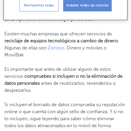
dispositivo que variará en función del modelo y su estado.
Rechazarlas todas
Aceptar todas las cookies
2. Empresas de reciclaje privadas
Existen muchas empresas que ofrecen servicios de
reciclaje de equipos tecnológicos a cambio de dinero
.
Algunas de ellas son
Zonzoo
, Dinero y móviles o
MovilBak.
Es importante que antes de utilizar alguno de estos
servicios
compruebes si incluyen o no la eliminación de
datos personales
antes de reutilizarlos, revenderlos o
despiezarlos.
Si incluyen el borrado de datos comprueba su reputación
online o que cuenta con algún sello de confianza. Y si no
lo incluyen, sigue leyendo para saber cómo eliminar
todos los datos almacenados en tu móvil de forma