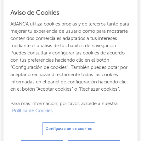
limpio, acudir a especialistas en residuos electrónicos o
Aviso de Cookies
hasta encargarnos nosotros mismos aprovechando las
opciones que incluyen muchos dispositivos electrónicos.
ABANCA utiliza cookies propias y de terceros tanto para
mejorar tu experiencia de usuario como para mostrarte
A continuación, te explicamos qué medidas existen para
contenidos comerciales adaptados a tus intereses
deshacerte de tu móvil de forma sostenible, ¡y segura!
mediante el análisis de tus hábitos de navegación.
Puedes consultar y configurar las cookies de acuerdo
con tus preferencias haciendo clic en el botón
1. Fabricantes que fomentan el reciclaje
“Configuración de cookies”. También puedes optar por
aceptar o rechazar directamente todas las cookies
Los principales fabricantes de aparatos electrónicos son
informadas en el panel de configuración haciendo clic
conscientes de la dejadez de los usuarios a la hora de
en el botón “Aceptar cookies” o “Rechazar cookies”.
deshacerse de viejos ordenadores o móviles.
Para más información, por favor, accede a nuestra
Es por esto que grandes marcas como HP, Apple, Dell o
Política de Cookies.
Lenovo ya ofrecen a sus clientes
planes de reciclaje
gratuitos
de desechos electrónicos. De hecho, a la hora
Configuración de cookies
de comprar un nuevo dispositivo, algunos de ellos
ofrecen un
pequeño descuento
si entregas algún