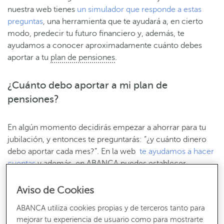
nuestra web tienes
un simulador que responde a estas
preguntas
, una herramienta que te ayudará a, en cierto
modo, predecir tu futuro financiero y, además, te
ayudamos a conocer aproximadamente cuánto debes
aportar a tu
plan de pensiones
.
¿Cuánto debo aportar a mi plan de
pensiones?
En algún momento decidirás empezar a ahorrar para tu
jubilación, y entonces te preguntarás: “¿y cuánto dinero
debo aportar cada mes?”. En la web
te ayudamos a hacer
cuentas
y además, en ABANCA puedes establecer
aportaciones automáticas para olvidarte del tema
(trimestral, semestral o anual: la cantidad que tú quieras
Aviso de Cookies
se traspasará de forma automática). Y s
i durante una
ABANCA utiliza cookies propias y de terceros tanto para
temporada no puedes aportar al plan, no hay problema:
mejorar tu experiencia de usuario como para mostrarte
se suspende y ya lo retomarás cuando puedas contribuir