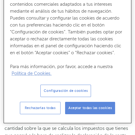
contenidos comerciales adaptados a tus intereses
de nuevo.
mediante el análisis de tus hábitos de navegación.
Puedes consultar y configurar las cookies de acuerdo
con tus preferencias haciendo clic en el botón
“Configuración de cookies”. También puedes optar por
“Al aportar a los
planes de pensiones
aceptar o rechazar directamente todas las cookies
ABANCA obtienes beneficios fiscales y
informadas en el panel de configuración haciendo clic
pagas menos impuestos”
en el botón “Aceptar cookies” o “Rechazar cookies”.
Para más información, por favor, accede a nuestra
Política de Cookies.
Haz cálculos, piensa en el futuro y ten en cuenta además
Configuración de cookies
que
este ahorro te permite disfrutar de un
tratamiento
fiscal favorable ya que las aportaciones a los planes de
pensiones obtienen ventajas fiscales.
¿Cómo es posible?
Rechazarlas todas
Aceptar todas las cookies
Los planes de pensiones y otros productos de previsión
social permiten reducir la
base imponible
del IRPF (la
cantidad sobre la que se calcula los impuestos que tienes