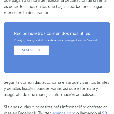
que pagar) a la hora de realizar la declaración de la renta,
es decir, los años en los que hagas aportaciones pagarás
menos en tu declaración.
Recibe nuestros contenidos más útiles
Consejos, claves y ¡todo lo que debes saber para gestionar tus finanzas!
SUSCRÍBETE
Según la comunidad autónoma en la que vivas, los límites
y detalles fiscales pueden variar, así que infórmate y
asegúrate de que manejas información actualizada.
Si tienes dudas o necesitas más información: entérate de
más en Facebook, Twitter,
abanca.com
o llamando al
981