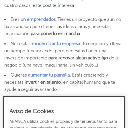
cuatro casos, este post te interesa:
Eres
un emprendedor
.
Tienes un proyecto que aún no
ha arrancado pero tienes las ideas claras y necesitas
financiación
para ponerlo en marcha
.
Necesitas
modernizar tu empresa.
Tu negocio ya lleva
un tiempo funcionando, pero necesitas hacer una
inversión importante
para renovar algún activo fijo
de tu
negocio (una nave, maquinaria, un vehículo…).
Quieres
aumentar tu plantilla.
Estás creciendo y
necesitas
invertir en talento
, en
capital
humano que te
ayude a seguir avanzando.
Quieres
reducir el consumo de energía
. Estás
valorando renovar tu estructura energética para ser más
Aviso de Cookies
eficiente, más rentable y más responsable.
ABANCA utiliza cookies propias y de terceros tanto para
Si tu empresa trabaja en Galicia o eres un emprendedor
mejorar tu experiencia de usuario como para mostrarte