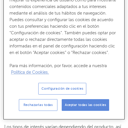
gallego y estás en alguno de estos supuestos, has de saber
contenidos comerciales adaptados a tus intereses
que en 2019 ABANCA firmó convenios con las cuatro
mediante el análisis de tus hábitos de navegación.
diputaciones provinciales gallegas para poner en marcha
Puedes consultar y configurar las cookies de acuerdo
el
Plan Activamos
,
un programa con
tres líneas de
crédito
con tus preferencias haciendo clic en el botón
“Configuración de cookies”. También puedes optar por
diferentes
en función de lo que necesites para tu
aceptar o rechazar directamente todas las cookies
empresa.
informadas en el panel de configuración haciendo clic
en el botón “Aceptar cookies” o “Rechazar cookies”.
Hasta hoy, ABANCA ha concedido más de 500 millones
de euros en financiación para pymes, autónomos y
Para más información, por favor, accede a nuestra
emprendedores a través de este programa y en
Política de Cookies.
colaboración con las diputaciones de A Coruña, Lugo,
Ourense y Pontevedra. De esta forma, la entidad muestra
su compromiso con el bienestar y progreso de las
Configuración de cookies
empresas y familias de Galicia.
Rechazarlas todas
Aceptar todas las cookies
Características de la financiación
Los tipos de
interés
varían dependiendo del producto, así