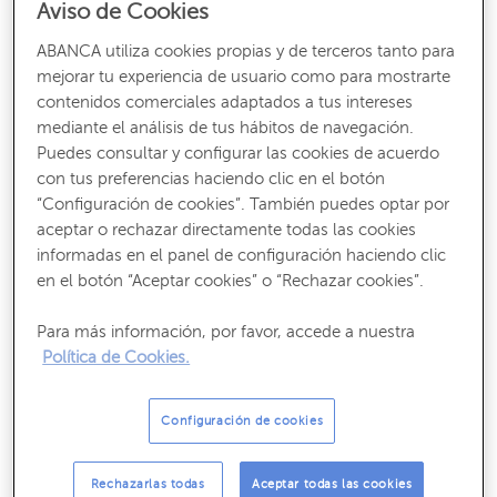
Aviso de Cookies
ABANCA utiliza cookies propias y de terceros tanto para
mejorar tu experiencia de usuario como para mostrarte
A continuación puede acceder al nuevo Alpha360 Insight
contenidos comerciales adaptados a tus intereses
que se acaba de publicar.
mediante el análisis de tus hábitos de navegación.
Ver informe
Puedes consultar y configurar las cookies de acuerdo
con tus preferencias haciendo clic en el botón
“Configuración de cookies”. También puedes optar por
Estos datos tienen finalidad informativa y no deben
aceptar o rechazar directamente todas las cookies
interpretarse en ningún caso como una recomendación
informadas en el panel de configuración haciendo clic
de compra o venta, o de realización o cancelación de
en el botón “Aceptar cookies” o “Rechazar cookies”.
inversiones, ni puede servir como base de ningún tipo de
Para más información, por favor, accede a nuestra
decisión sobre inversiones actuales o futuras. ABANCA no
Política de Cookies.
se hace responsable de los perjuicios que pueda sufrir el
inversor como consecuencia del uso de dicha
Configuración de cookies
información. El cliente es responsable de las decisiones
de inversión que adopte y del uso que haga de la
Rechazarlas todas
Aceptar todas las cookies
información proporcionada a tal efecto. Rentabilidades