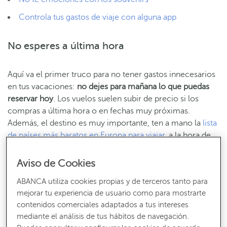
Controla tus gastos de viaje con alguna app
No esperes a última hora
Aquí va el primer truco para no tener gastos innecesarios
en tus vacaciones:
no dejes para mañana lo que puedas
reservar hoy
. Los vuelos suelen subir de precio si los
compras a última hora o en fechas muy próximas.
Además, el destino es muy importante, ten a mano la
lista
de países más baratos en Europa para viajar
, a la hora de
tomar esta decisión.
Aviso de Cookies
A la hora de comprar, se recomienda
reservar los billetes
ABANCA utiliza cookies propias y de terceros tanto para
de avión con al menos dos meses de antelación
, para
mejorar tu experiencia de usuario como para mostrarte
ahorrar hasta un 10% del precio original, tal como
contenidos comerciales adaptados a tus intereses
explican desde
National Geographic
en enero de 2025.
mediante el análisis de tus hábitos de navegación.
Sin embargo, para
vuelos internacionales puedes