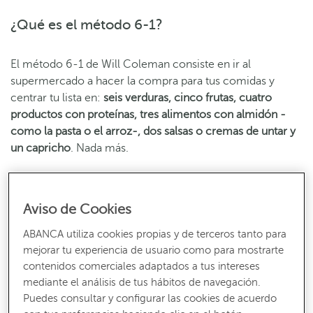
¿Qué es el método 6-1?
El método 6-1 de Will Coleman consiste en ir al
supermercado a hacer la compra para tus comidas y
centrar tu lista en:
seis verduras, cinco frutas, cuatro
productos con proteínas, tres alimentos con almidón -
como la pasta o el arroz-, dos salsas o cremas de untar y
un capricho
. Nada más.
Con estas combinaciones deberías, según Coleman,
organizarte a lo largo de la semana para poder
elaborar
Aviso de Cookies
tus comidas de manera eficiente, económica y saludable
.
Una fórmula que se ha vuelto viral, como ocurrió con el
ABANCA utiliza cookies propias y de terceros tanto para
loud budget trend
, para hacer que las compras se vuelvan
mejorar tu experiencia de usuario como para mostrarte
contenidos comerciales adaptados a tus intereses
más sencillas, más baratas e, incluso, más rápidas.
mediante el análisis de tus hábitos de navegación.
Puedes consultar y configurar las cookies de acuerdo