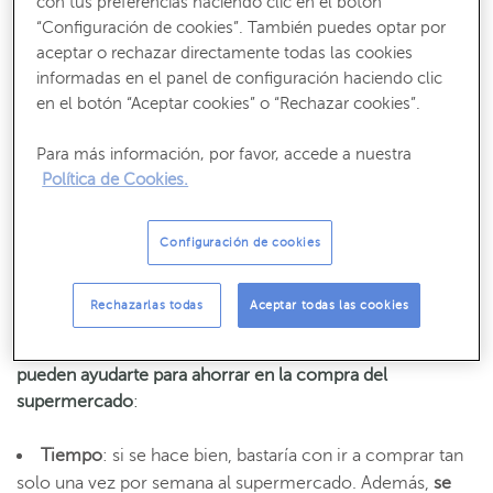
con tus preferencias haciendo clic en el botón
Recibe nuestros contenidos más útiles
“Configuración de cookies”. También puedes optar por
Consejos, claves y ¡todo lo que debes saber para gestionar tus finanzas!
aceptar o rechazar directamente todas las cookies
informadas en el panel de configuración haciendo clic
SUSCRÍBETE
en el botón “Aceptar cookies” o “Rechazar cookies”.
Para más información, por favor, accede a nuestra
Política de Cookies.
Ventajas método 6-1 para ahorrar en la
Configuración de cookies
compra
Rechazarlas todas
Aceptar todas las cookies
Debido a las tres características principales que antes se
mencionaron, el método 6-1 presenta unas
ventajas que
pueden ayudarte para ahorrar en la compra del
supermercado
:
Tiempo
: si se hace bien, bastaría con ir a comprar tan
solo una vez por semana al supermercado. Además,
se