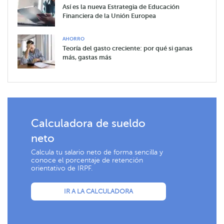
Así es la nueva Estrategia de Educación
Financiera de la Unión Europea
AHORRO
Teoría del gasto creciente: por qué si ganas
más, gastas más
Calculadora de sueldo
neto
Calcula tu salario neto de forma sencilla y
conoce el porcentaje de retención
orientativo de IRPF.
IR A LA CALCULADORA