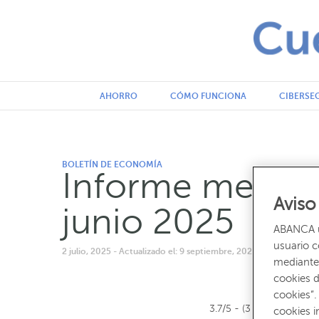
AHORRO
CÓMO FUNCIONA
CIBERSE
BOLETÍN DE ECONOMÍA
Informe mensu
Aviso
junio 2025
ABANCA ut
usuario 
2 julio, 2025
- Actualizado el: 9 septiembre, 2025 9:31 am
- Escr
mediante 
cookies d
cookies”.
3.7/5 - (3 votos)
cookies i