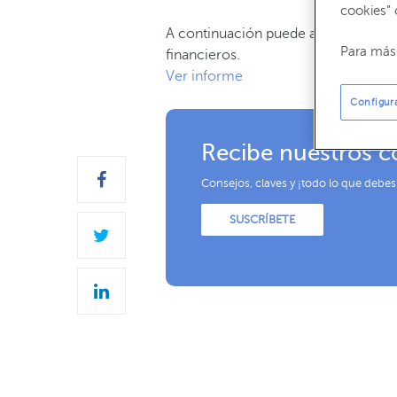
cookies” 
A continuación puede acceder a un
Para más 
financieros.
Ver informe
Configur
Recibe nuestros c
Consejos, claves y ¡todo lo que debes
SUSCRÍBETE