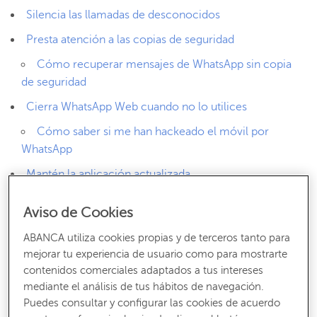
Silencia las llamadas de desconocidos
Presta atención a las copias de seguridad
Cómo recuperar mensajes de WhatsApp sin copia
de seguridad
Cierra WhatsApp Web cuando no lo utilices
Cómo saber si me han hackeado el móvil por
WhatsApp
Mantén la aplicación actualizada
Aviso de Cookies
Activa la verificación en dos pasos
ABANCA utiliza cookies propias y de terceros tanto para
mejorar tu experiencia de usuario como para mostrarte
Como sabrás, la aplicación ofrece una serie de
contenidos comerciales adaptados a tus intereses
funcionalidades
para proteger tus mensajes privados
y
mediante el análisis de tus hábitos de navegación.
evitar estafas como el
phishing
. Aunque las
Puedes consultar y configurar las cookies de acuerdo
conversaciones de WhatsApp están
cifradas de extremo a