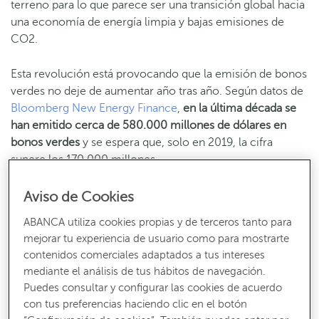
terreno para lo que parece ser una transición global hacia
una economía de energía limpia y bajas emisiones de
CO2.
Esta revolución está provocando que la emisión de bonos
verdes no deje de aumentar año tras año. Según datos de
Bloomberg New Energy Finance
,
en la última década se
han emitido cerca de 580.000 millones de dólares en
bonos verdes
y se espera que, solo en 2019, la cifra
supere los 170.000 millones.
Aviso de Cookies
Pero… ¿qué son los bonos verdes?
ABANCA utiliza cookies propias y de terceros tanto para
mejorar tu experiencia de usuario como para mostrarte
Los bonos verdes son
cualquier tipo de bono cuyos
contenidos comerciales adaptados a tus intereses
fondos se utilizan para financiar, en parte o en su totalidad,
mediante el análisis de tus hábitos de navegación.
proyectos amigables con el medio ambiente, ya sean
Puedes consultar y configurar las cookies de acuerdo
nuevos o existentes.
Además, deben de estar alineados
con tus preferencias haciendo clic en el botón
con los
Green Bond Principles (GBP)
, que promueven la