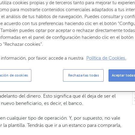
iliza cookies propias y de terceros tanto para mejorar tu experien
como para mostrarte contenidos comerciales adaptados a tus inte
o a través del cual
una persona le reclama a otra
el análisis de tus hábitos de navegación. Puedes consultar y confi
 dinero que le debe
. Esta queda obligada a pagarle en la
e acuerdo con tus preferencias haciendo clic en el botón “Config
 la letra.
 También puedes optar por aceptar o rechazar directamente todas
nformadas en el panel de configuración haciendo clic en el botón 
mpras en los mercados, tanto por parte de personas
o “Rechazar cookies”.
es formas de pagar esas compras, desde dinero en
as o
letras de cambio
.
información, por favor, accede a nuestra
Política de Cookies.
ra de cambio?
ación de cookies
Rechazarlas todas
Aceptar todas
echos de cobro (endosar) a otra persona. Normalmente
elanto del dinero. Esto significa que él deja de ser el
l nuevo beneficiario, es decir, el banco.
n cualquier tipo de operación. Y, por supuesto, no vale
r la plantilla. Tendrás que ir a un estanco para comprarla,