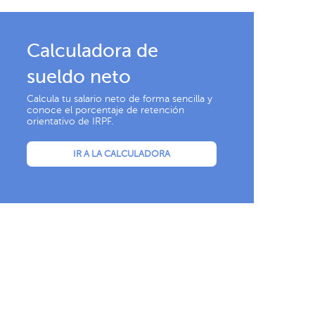
Calculadora de
sueldo neto
Calcula tu salario neto de forma sencilla y
conoce el porcentaje de retención
orientativo de IRPF.
IR A LA CALCULADORA