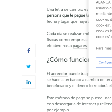
ABANCA ut
usuario 
Una
letra de cambio
es un document
mediante 
persona que le pague la cantidad de
cookies d
fecha y lugar que haya concretado en
cookies”.
cookies i
Cada día se realizan millones de co
cookies” 
físicas como empresas. Hay múltipl
efectivo hasta
pagarés
, transferenci
Para más 
¿Cómo funciona la let
Configur
El
acreedor
puede traspasar los der
se hace a un banco a cambio de un ad
beneficiario y el dinero lo recibirá e
Este método de pago se puede usar e
con descargarla de internet y rellena
por ejemplo.