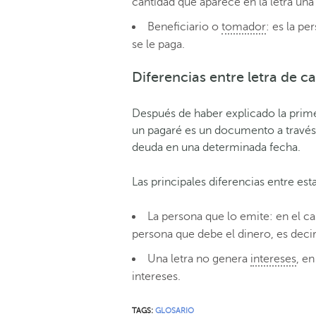
cantidad que aparece en la letra una
Beneficiario o
tomador
: es la pe
se le paga.
Diferencias entre letra de 
Después de haber explicado la primer
un pagaré es un documento a través 
deuda en una determinada fecha.
Las principales diferencias entre est
La persona que lo emite: en el cas
persona que debe el dinero, es decir
Una letra no genera
intereses
, e
intereses.
TAGS:
GLOSARIO