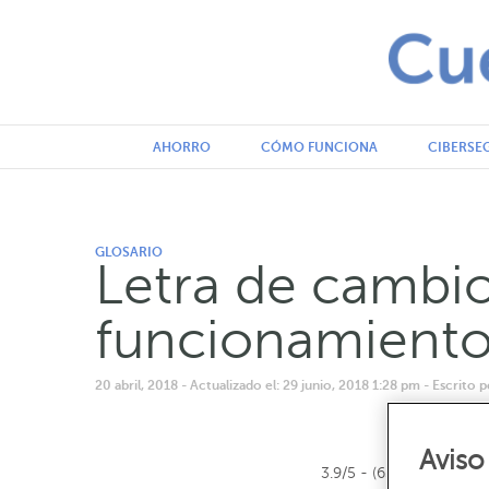
AHORRO
CÓMO FUNCIONA
CIBERSE
GLOSARIO
Letra de cambi
funcionamient
20 abril, 2018
- Actualizado el: 29 junio, 2018 1:28 pm
- Escrito
Aviso
3.9/5 - (63 votos)