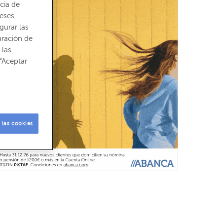
cia de
reses
gurar las
uración de
 las
“Aceptar
 las cookies