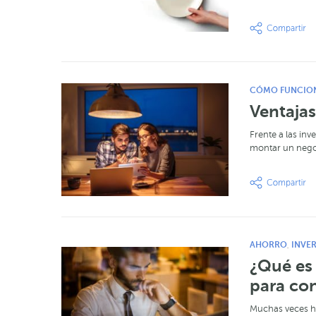
CÓMO FUNCIO
Ventajas
Frente a las in
montar un negoc
AHORRO
INVER
,
¿Qué es 
para con
Muchas veces ha