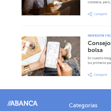
cotidiana, per
INVERSIÓN Y B
Consejos
bolsa
En nuestro blog
tus primeros pa
Categorías