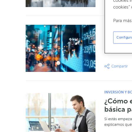
cookies i
cookies” 
Para más 
CÓMO FUNCIO
¿Qué es
Configur
El mercado sec
transacción de 
INVERSIÓN Y B
¿Cómo em
básica p
Si estás empezan
explicamos qué 