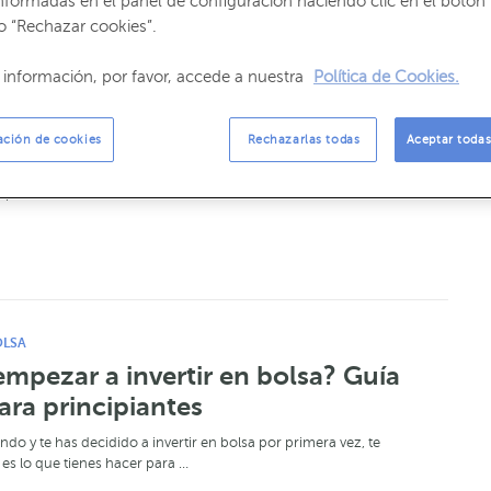
nformadas en el panel de configuración haciendo clic en el botón 
o “Rechazar cookies”.
información, por favor, accede a nuestra
Política de Cookies.
NA
INVERSIÓN Y BOLSA
,
 el mercado secundario?
ación de cookies
Rechazarlas todas
Aceptar todas
undario, también conocido como mercado de negociación o de
operaciones, es un sector del me…
OLSA
pezar a invertir en bolsa? Guía
ara principiantes
do y te has decidido a invertir en bolsa por primera vez, te
es lo que tienes hacer para …