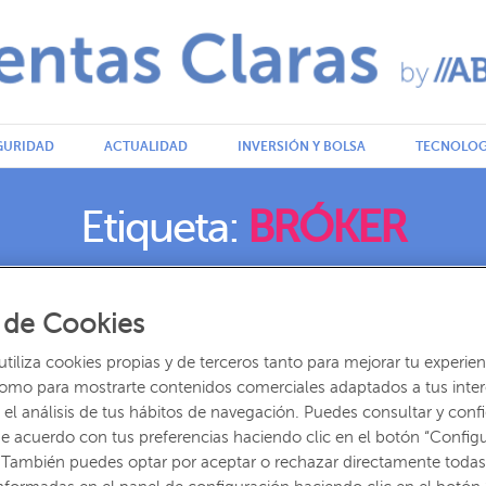
GURIDAD
ACTUALIDAD
INVERSIÓN Y BOLSA
TECNOLOG
ABANCA.COM
Etiqueta:
BRÓKER
 de Cookies
OLSA
iliza cookies propias y de terceros tanto para mejorar tu experien
a invertir en bolsa
como para mostrarte contenidos comerciales adaptados a tus inte
el análisis de tus hábitos de navegación. Puedes consultar y confi
dades de los depósitos a plazo fijo no te resultan lo suficientemente
e acuerdo con tus preferencias haciendo clic en el botón “Config
quieres contratar …
 También puedes optar por aceptar o rechazar directamente todas