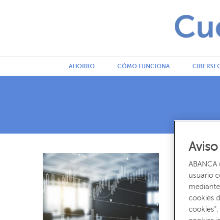
AHORRO
CÓMO FUNCIONA
CIBERSE
Aviso
INVERSIÓN Y B
ABANCA ut
Guía par
usuario 
mediante 
Si las rentabili
cookies d
atractivas o no 
cookies”.