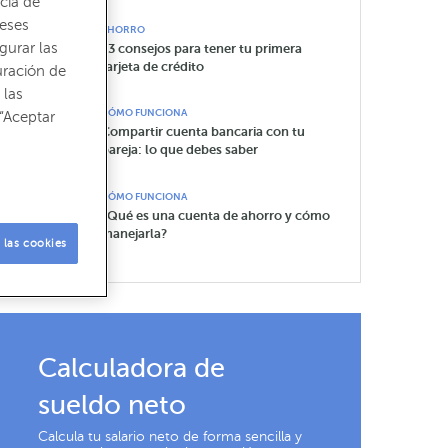
cia de
reses
AHORRO
gurar las
13 consejos para tener tu primera
tarjeta de crédito
uración de
 las
CÓMO FUNCIONA
“Aceptar
Compartir cuenta bancaria con tu
pareja: lo que debes saber
CÓMO FUNCIONA
¿Qué es una cuenta de ahorro y cómo
manejarla?
 las cookies
Calculadora de
sueldo neto
Calcula tu salario neto de forma sencilla y