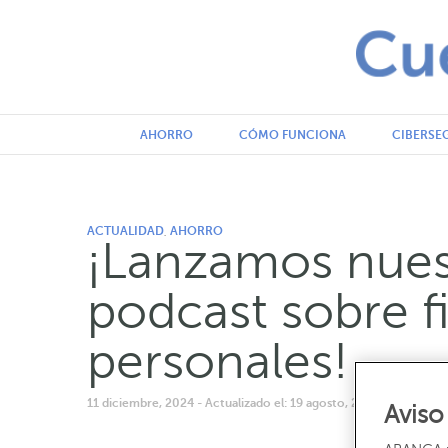
AHORRO
CÓMO FUNCIONA
CIBERSE
ACTUALIDAD
AHORRO
,
¡Lanzamos nues
podcast sobre f
personales!
11 diciembre, 2024
- Actualizado el: 19 agosto, 2025 9:48 am
- 
Aviso