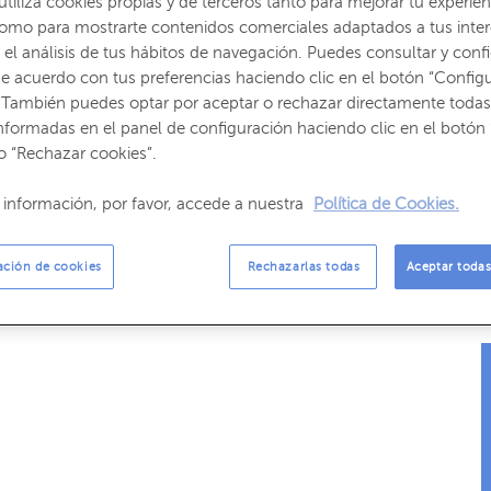
iliza cookies propias y de terceros tanto para mejorar tu experien
como para mostrarte contenidos comerciales adaptados a tus inte
el análisis de tus hábitos de navegación. Puedes consultar y confi
e acuerdo con tus preferencias haciendo clic en el botón “Config
 También puedes optar por aceptar o rechazar directamente todas
nformadas en el panel de configuración haciendo clic en el botón 
o “Rechazar cookies”.
información, por favor, accede a nuestra
Política de Cookies.
ación de cookies
Rechazarlas todas
Aceptar todas