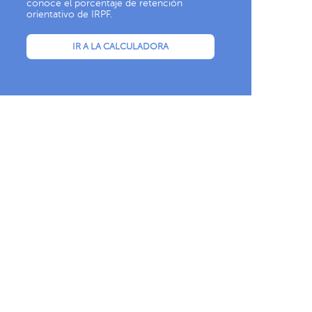
conoce el porcentaje de retención
orientativo de IRPF.
IR A LA CALCULADORA