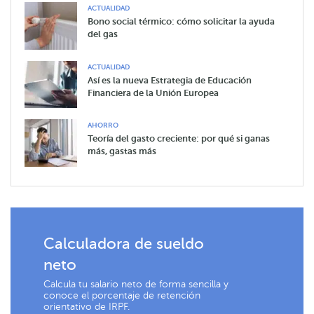
ACTUALIDAD
Bono social térmico: cómo solicitar la ayuda
del gas
ACTUALIDAD
Así es la nueva Estrategia de Educación
Financiera de la Unión Europea
AHORRO
Teoría del gasto creciente: por qué si ganas
más, gastas más
Calculadora de sueldo
neto
Calcula tu salario neto de forma sencilla y
conoce el porcentaje de retención
orientativo de IRPF.