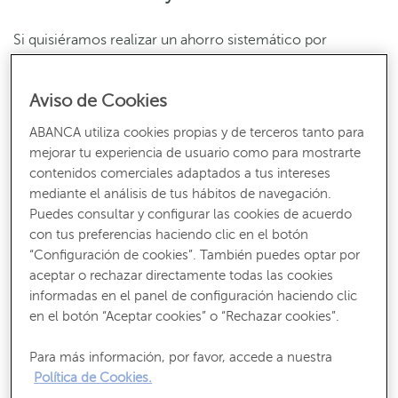
Si quisiéramos realizar un ahorro sistemático por
nosotros solos, en cualquier momento podríamos dejar
de realizarlo. El hecho de que sea un tercero quien se
Aviso de Cookies
encargue de realizar una aportación periódica
ayuda a
que la mantengamos y no decaer
.
ABANCA utiliza cookies propias y de terceros tanto para
mejorar tu experiencia de usuario como para mostrarte
Y dejas el dinero en manos de profesionales. ¿Te imaginas
contenidos comerciales adaptados a tus intereses
acudir a los mercados financieros solo con tu aportación?
mediante el análisis de tus hábitos de navegación.
Agrupar la suma de muchos esfuerzos individuales te
Puedes consultar y configurar las cookies de acuerdo
permite obtener mejores rendimientos. Y si, además, la
con tus preferencias haciendo clic en el botón
gestión la realiza quien está acostumbrado a hacerlo, el
“Configuración de cookies”. También puedes optar por
aceptar o rechazar directamente todas las cookies
resultado será más favorable.
informadas en el panel de configuración haciendo clic
en el botón “Aceptar cookies” o “Rechazar cookies”.
Pero recuerda,
rentabilidades pasadas nunca jamás
garantizan las del futuro, ¡tenlo en mente!
Para más información, por favor, accede a nuestra
Política de Cookies.