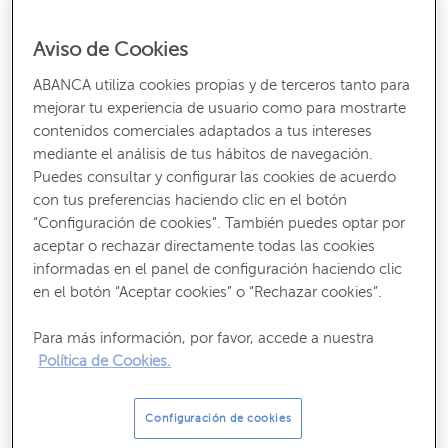
Consejos para proteger la privacidad en el móvil
Aviso de Cookies
¿Qué es un asistente virtual?
ABANCA utiliza cookies propias y de terceros tanto para
mejorar tu experiencia de usuario como para mostrarte
Un asistente virtual es un agente de software
diseñado
contenidos comerciales adaptados a tus intereses
para interactuar con el usuario con el fin de realizar tareas
mediante el análisis de tus hábitos de navegación.
concretas
. Estas tareas van desde programar una reunión
Puedes consultar y configurar las cookies de acuerdo
de negocios hasta resolver preguntas sobre ortografía. En
con tus preferencias haciendo clic en el botón
este caso concreto, al tratarse de
asistentes de voz
“Configuración de cookies”. También puedes optar por
virtuales
, su funcionamiento se lleva a cabo
aceptar o rechazar directamente todas las cookies
principalmente a través de comandos de voz
, de ahí que
informadas en el panel de configuración haciendo clic
se pueda incluso mantener una conversación distendida
en el botón “Aceptar cookies” o “Rechazar cookies”.
con ellos.
Para más información, por favor, accede a nuestra
Gracias a sus capacidades, este tipo de herramienta se ha
Política de Cookies.
vuelto cada vez más relevante en el laboral. Los asistentes
virtuales
se utilizan en las empresas para mejorar la
Configuración de cookies
productividad
, sobre todo, en tareas mecánicas y que no