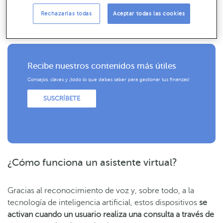
requieran de mucha creatividad. De esa manera los
empleados pueden centrarse en otro tipo de labores que
Rechazarlas todas
Aceptar todas las cookies
necesiten del factor humano.
Recibe nuestros contenidos más útiles
Consejos, claves y ¡todo lo que debes saber para gestionar tus finanzas!
SUSCRÍBETE
¿Cómo funciona un asistente virtual?
Gracias al reconocimiento de voz y, sobre todo, a la
tecnología de inteligencia artificial, estos dispositivos
se
activan cuando un usuario realiza una consulta a través de