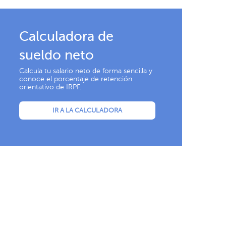
Calculadora de
sueldo neto
Calcula tu salario neto de forma sencilla y
conoce el porcentaje de retención
orientativo de IRPF.
IR A LA CALCULADORA