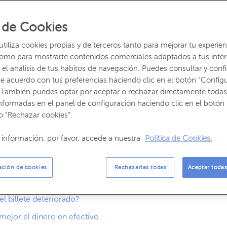
z que vas a pagar y te encuentras con un
billete roto en
 de Cookies
ga para aceptarlo
. ¿Qué se puede hacer en esta
 valor o simplemente perdiste el dinero? Si tienes
billetes
iliza cookies propias y de terceros tanto para mejorar tu experien
emados, mojados o que le falte algún trozo
, y no sabes
como para mostrarte contenidos comerciales adaptados a tus inte
os a continuación.
el análisis de tus hábitos de navegación. Puedes consultar y confi
e acuerdo con tus preferencias haciendo clic en el botón “Config
 También puedes optar por aceptar o rechazar directamente todas
mercios?
nformadas en el panel de configuración haciendo clic en el botón 
o “Rechazar cookies”.
lmente dañado?
información, por favor, accede a nuestra
Política de Cookies.
tos de tinta?
e tinta son robados?
ación de cookies
Rechazarlas todas
Aceptar todas
ado es robado?
l billete deteriorado?
ejor el dinero en efectivo