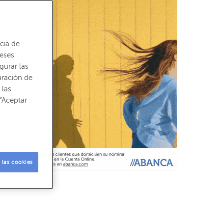
cia de
reses
gurar las
uración de
 las
“Aceptar
 las cookies