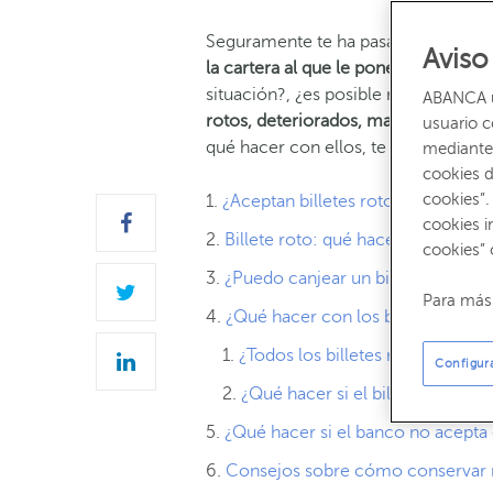
Seguramente te ha pasado alguna ve
Aviso
la cartera al que le ponen alguna pe
situación?, ¿es posible recuperar su
ABANCA ut
rotos, deteriorados, manchados, qu
usuario 
qué hacer con ellos, te lo explicam
mediante 
cookies d
cookies”.
¿Aceptan billetes rotos en los co
cookies i
Billete roto: qué hacer
cookies” 
¿Puedo canjear un billete parcia
Para más 
¿Qué hacer con los billetes cubier
¿Todos los billetes manchados d
Configur
¿Qué hacer si el billete manch
¿Qué hacer si el banco no acepta e
Consejos sobre cómo conservar m