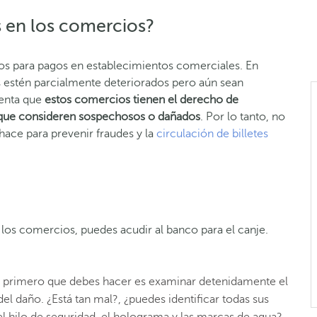
s en los comercios?
rlos para pagos en establecimientos comerciales. En
es estén parcialmente deteriorados pero aún sean
uenta que
estos comercios tienen el derecho de
s que consideren sospechosos o dañados
. Por lo tanto, no
 hace para prevenir fraudes y la
circulación de billetes
n los comercios, puedes acudir al banco para el canje.
o primero que debes hacer es examinar detenidamente el
del daño. ¿Está tan mal?, ¿puedes identificar todas sus
el hilo de seguridad, el holograma y las marcas de agua?