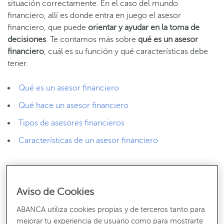
situación correctamente. En el caso del mundo
financiero, allí es donde entra en juego el asesor
financiero, que puede
orientar y ayudar en la toma de
decisiones
. Te contamos más sobre
qué es un asesor
financiero
, cuál es su función y qué características debe
tener.
Qué es un asesor financiero
Qué hace un asesor financiero
Tipos de asesores financieros
Características de un asesor financiero
Qué es un asesor financiero
Aviso de Cookies
Tal como explica la Universidad Internacional de La Rioja
(
UNIR
), un asesor financiero personal es un profesional
ABANCA utiliza cookies propias y de terceros tanto para
mejorar tu experiencia de usuario como para mostrarte
que sabe
cómo funciona el mercado financiero
, puede