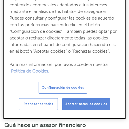
contenidos comerciales adaptados a tus intereses
analizarlo, estudia cómo las fluctuaciones pueden afectar
mediante el análisis de tus hábitos de navegación.
a las inversiones, y tiene la capacidad de
detectar
Puedes consultar y configurar las cookies de acuerdo
amenazas y resolver problemas
. En general, su objetivo
con tus preferencias haciendo clic en el botón
es asesorar a sus clientes para
mejorar su salud
“Configuración de cookies”. También puedes optar por
económica y gestionar su dinero
, teniendo en cuenta sus
aceptar o rechazar directamente todas las cookies
necesidades y objetivos personales.
informadas en el panel de configuración haciendo clic
en el botón “Aceptar cookies” o “Rechazar cookies”.
El asesor financiero debe
analizar la situación particular
de cada cliente
, sus ingresos, deudas, patrimonio, gastos,
Para más información, por favor, accede a nuestra
edad, situación familiar, etc., para planificar las
vías de
Política de Cookies.
ahorro más apropiadas
para esa persona. También puede
proponer un
plan de inversión personalizado
, adaptado a
Configuración de cookies
su situación, para aquellas personas que quieren
invertir
sus ahorros
. En este sentido, tiene una
visión integral
,
porque asesorará en posibles inversiones, en la gestión
Rechazarlas todas
Aceptar todas las cookies
del dinero y en temas de pensiones y seguros.
Qué hace un asesor financiero