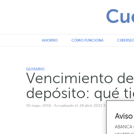
AHORRO
CÓMO FUNCIONA
CIBERSE
GLOSARIO
Vencimiento de
depósito: qué t
30 mayo, 2018
- Actualizado el: 28 abril, 2022 3:21 pm
- Escrit
Aviso
ABANCA ut
usuario 