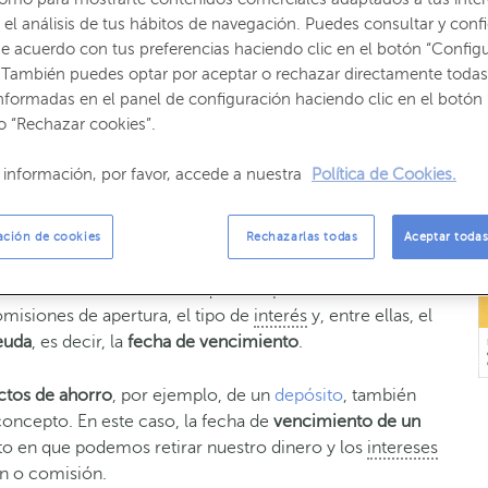
el análisis de tus hábitos de navegación. Puedes consultar y confi
e acuerdo con tus preferencias haciendo clic en el botón “Config
 También puedes optar por aceptar o rechazar directamente todas
nformadas en el panel de configuración haciendo clic en el botón 
mplimiento del plazo de una obligación o deuda.
Y son
o “Rechazar cookies”.
 esta fecha previamente.
información, por favor, accede a nuestra
Política de Cookies.
 deuda
, nos referimos a finalización del plazo pactado
a. Una vez que llegue esa fecha la deuda deberá estar
ación de cookies
Rechazarlas todas
Aceptar todas
itas financiación tienes que cumplir una serie de
omisiones de apertura, el tipo de
interés
y, entre ellas, el
euda
, es decir, la
fecha de vencimiento
.
ctos de ahorro
, por ejemplo, de un
depósito
, también
oncepto. En este caso, la fecha de
vencimiento de un
o en que podemos retirar nuestro dinero y los
intereses
ón o comisión.