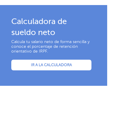
Calculadora de
sueldo neto
Calcula tu salario neto de forma sencilla y
conoce el porcentaje de retención
orientativo de IRPF.
IR A LA CALCULADORA