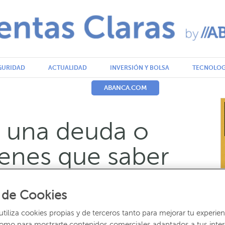
GURIDAD
ACTUALIDAD
INVERSIÓN Y BOLSA
TECNOLOG
ABANCA.COM
 una deuda o
ienes que saber
o por: Somos ABANCA
 de Cookies
iliza cookies propias y de terceros tanto para mejorar tu experien
como para mostrarte contenidos comerciales adaptados a tus inte