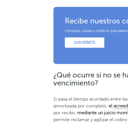
Recibe nuestros c
Consejos, claves y ¡todo lo que debes
SUSCRÍBETE
¿Qué ocurre si no se 
vencimiento?
Si pasa el tiempo acordado entre las
amortizada por completo,
el
acreed
por recibir,
mediante un juicio moni
permite reclamar y agilizar el cobr