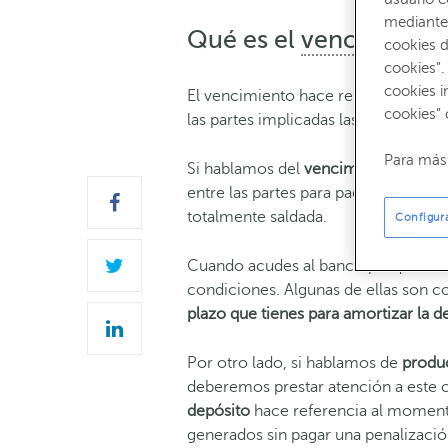
mediante 
Qué es el
vencimiento
cookies d
cookies”.
cookies i
El vencimiento hace referencia al
cu
cookies” 
las partes implicadas las que pactan
Para más 
Si hablamos del
vencimiento de una
entre las partes para pagar una deud
totalmente saldada.
Configur
Cuando acudes al banco porque neces
condiciones. Algunas de ellas son c
plazo que tienes para amortizar la d
Por otro lado, si hablamos de
produ
deberemos prestar atención a este c
depósito
hace referencia al moment
generados sin pagar una penalizaci