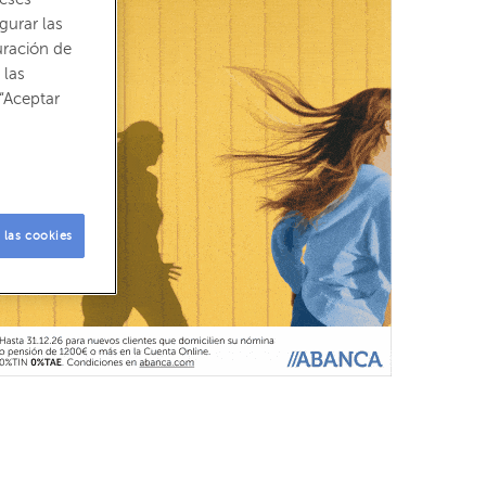
gurar las
uración de
 las
“Aceptar
 las cookies