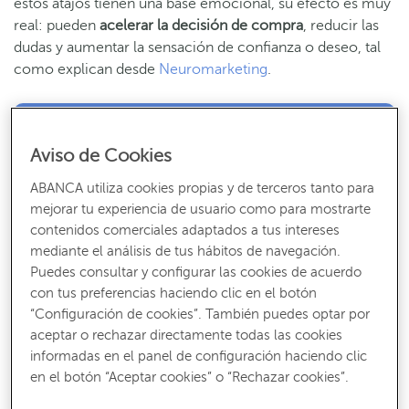
estos atajos tienen una base emocional, su efecto es muy
real: pueden
acelerar la decisión de compra
, reducir las
dudas y aumentar la sensación de confianza o deseo, tal
como explican desde
Neuromarketing
.
Recibe nuestros contenidos más útiles
Aviso de Cookies
Consejos, claves y ¡todo lo que debes saber para gestionar tus finanzas!
ABANCA utiliza cookies propias y de terceros tanto para
SUSCRÍBETE
mejorar tu experiencia de usuario como para mostrarte
contenidos comerciales adaptados a tus intereses
mediante el análisis de tus hábitos de navegación.
Puedes consultar y configurar las cookies de acuerdo
con tus preferencias haciendo clic en el botón
“Configuración de cookies”. También puedes optar por
Por eso, como negocio, es necesario aprovechar estos
aceptar o rechazar directamente todas las cookies
mecanismos.
No para manipular, sino para activar una
informadas en el panel de configuración haciendo clic
respuesta que ya forma parte
del comportamiento
en el botón “Aceptar cookies” o “Rechazar cookies”.
humano. Al aplicar bien los gatillos mentales, es más fácil
captar la atención de potenciales clientes y aumentar las