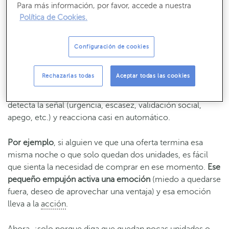
Para más información, por favor, accede a nuestra
conversiones.
Política de Cookies.
Cómo funcionan los gatillos mentales
Configuración de cookies
Como explican desde
OBS Business School
, los gatillos
Rechazarlas todas
Aceptar todas las cookies
mentales
funcionan cuando activan una emoción
concreta que impulsa una decisión rápida
. El cerebro
detecta la señal (urgencia, escasez, validación social,
apego, etc.) y reacciona casi en automático.
Por ejemplo
, si alguien ve que una oferta termina esa
misma noche o que solo quedan dos unidades, es fácil
que sienta la necesidad de comprar en ese momento.
Ese
pequeño empujón activa una emoción
(miedo a quedarse
fuera, deseo de aprovechar una ventaja) y esa emoción
lleva a la
acción
.