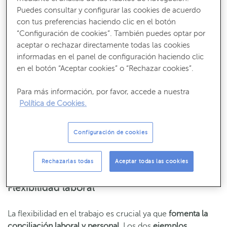
Tipos de salario emocional: ejemplos
Puedes consultar y configurar las cookies de acuerdo
con tus preferencias haciendo clic en el botón
“Configuración de cookies”. También puedes optar por
Para que los
trabajadores se sientan mejor valorados y
aceptar o rechazar directamente todas las cookies
motivados
, las compañías facilitan:
informadas en el panel de configuración haciendo clic
en el botón “Aceptar cookies” o “Rechazar cookies”.
Recibe nuestros contenidos más útiles
Para más información, por favor, accede a nuestra
Política de Cookies.
Consejos, claves y ¡todo lo que debes saber para gestionar tus finanzas!
SUSCRÍBETE
Configuración de cookies
Rechazarlas todas
Aceptar todas las cookies
Flexibilidad laboral
La flexibilidad en el trabajo es crucial ya que
fomenta la
conciliación laboral y personal
. Los dos
ejemplos