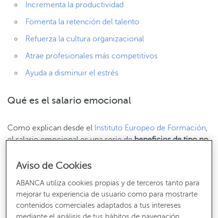
Incrementa la productividad
Fomenta la retención del talento
Refuerza la cultura organizacional
Atrae profesionales más competitivos
Ayuda a disminuir el estrés
Qué es el salario emocional
Como explican desde el
Instituto Europeo de Formación
,
el salario emocional es una serie de
beneficios de tipo no
económico que favorecen el bienestar y mejoran la
calidad de vida de los empleados de una empresa
. Según
Aviso de Cookies
las necesidades y circunstancias de cada trabajador, se
ABANCA utiliza cookies propias y de terceros tanto para
valoran más unos asuntos que otros, como el aprendizaje,
mejorar tu experiencia de usuario como para mostrarte
la flexibilidad o el crecimiento personal.
contenidos comerciales adaptados a tus intereses
mediante el análisis de tus hábitos de navegación.