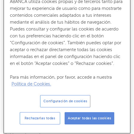
ABANCA utiliza cookies propias y de terceros tanto para
1.
Menor inversión y costes
mejorar tu experiencia de usuario como para mostrarte
contenidos comerciales adaptados a tus intereses
Los modelos de negocio online generan menos costes y
mediante el análisis de tus hábitos de navegación.
una inversión más reducida que los tradicionales. Alquilar
Puedes consultar y configurar las cookies de acuerdo
o mantener un local ya no es necesario y requieren de
con tus preferencias haciendo clic en el botón
menos personal contratado. Además, permiten trabajar
“Configuración de cookies”. También puedes optar por
sin stock, bajo demanda, para no asumir riesgos
aceptar o rechazar directamente todas las cookies
económicos.
informadas en el panel de configuración haciendo clic
en el botón “Aceptar cookies” o “Rechazar cookies”.
Para más información, por favor, accede a nuestra
Recibe nuestros contenidos más útiles
Política de Cookies.
Consejos, claves y ¡todo lo que debes saber para gestionar tus finanzas!
SUSCRÍBETE
Configuración de cookies
Rechazarlas todas
Aceptar todas las cookies