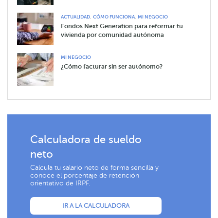
,
,
ACTUALIDAD
CÓMO FUNCIONA
MI NEGOCIO
Fondos Next Generation para reformar tu
vivienda por comunidad autónoma
MI NEGOCIO
¿Cómo facturar sin ser autónomo?
Calculadora de sueldo
neto
Calcula tu salario neto de forma sencilla y
conoce el porcentaje de retención
orientativo de IRPF.
IR A LA CALCULADORA