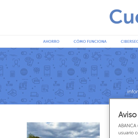
AHORRO
CÓMO FUNCIONA
CIBERSE
info
Aviso
ACTUALIDAD
ABANCA ut
Cambios 
usuario 