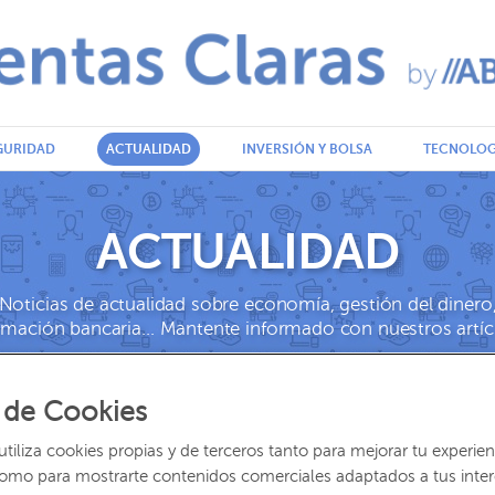
GURIDAD
ACTUALIDAD
INVERSIÓN Y BOLSA
TECNOLOG
ABANCA.COM
ACTUALIDAD
Noticias de actualidad sobre economía, gestión del dinero
rmación bancaria… Mantente informado con nuestros artíc
 de Cookies
iliza cookies propias y de terceros tanto para mejorar tu experien
en 2026 del abono gratuito y el
como para mostrarte contenidos comerciales adaptados a tus inte