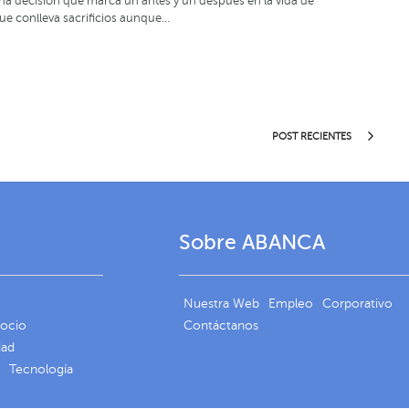
una decisión que marca un antes y un después en la vida de
que conlleva sacrificios aunque…
POST RECIENTES
Sobre ABANCA
Nuestra Web
Empleo
Corporativo
gocio
Contáctanos
dad
Tecnología