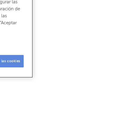
gurar las
uración de
 las
“Aceptar
 las cookies