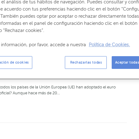
ensual bonificado de Renfe 2025
el análisis de tus hábitos de navegación. Puedes consultar y confi
e acuerdo con tus preferencias haciendo clic en el botón “Config
n de la guerra de Ucrania en 2022 se produjo una crisis energética a
 También puedes optar por aceptar o rechazar directamente todas
, entre otras cosas…
nformadas en el panel de configuración haciendo clic en el botón 
o “Rechazar cookies”.
información, por favor, accede a nuestra
Política de Cookies.
ación de cookies
Rechazarlas todas
Aceptar todas
 países de la UE que no usan el euro
ué
todos los países de la Unión Europea (UE) han adoptado el euro
icial? Aunque hace más de 20…