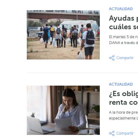
ACTUALIDAD
Ayudas p
cuáles s
El martes 5 de n
DANA a través d
ACTUALIDAD
¿Es obli
renta co
A la hora de pr
especialmente 