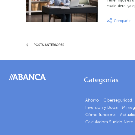
Tener hijos es 
cualquiera, ya 
POSTS ANTERIORES
Categorías
Ahorro
Ciberseguridad
Inversión y Bolsa
Mi ne
Cómo funciona
Actuali
Calculadora Sueldo Neto