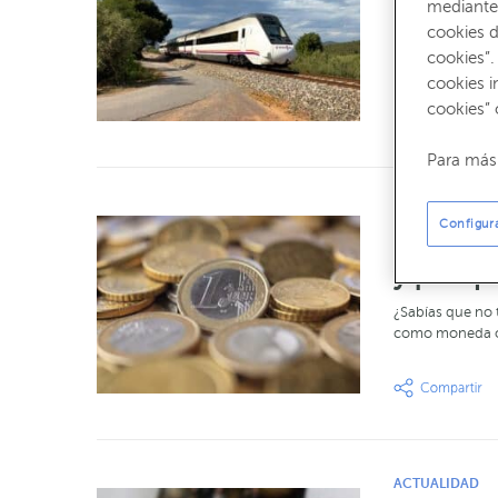
abono m
mediante 
cookies d
Tras la irrupció
cookies”.
nivel global que
cookies i
cookies” 
Para más 
ACTUALIDAD
Configur
Lista de
y por q
¿Sabías que no 
como moneda of
ACTUALIDAD