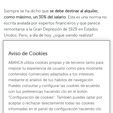
Siempre se ha dicho que
se debe destinar al alquiler,
como máximo, un 30% del salario
. Esta es una norma no
escrita avalada por expertos financieros y que parece
remontarse a la Gran Depresión de 1929 en Estados
Unidos. Pero, a día de hoy, ¿sigue siendo realista?
Aviso de Cookies
Recibe nuestros contenidos más útiles
ABANCA utiliza cookies propias y de terceros tanto para
Consejos, claves y ¡todo lo que debes saber para gestionar tus finanzas!
mejorar tu experiencia de usuario como para mostrarte
SUSCRÍBETE
contenidos comerciales adaptados a tus intereses
mediante el análisis de tus hábitos de navegación.
Puedes consultar y configurar las cookies de acuerdo
con tus preferencias haciendo clic en el botón
“Configuración de cookies”. También puedes optar por
aceptar o rechazar directamente todas las cookies
Según un análisis del
Observatorio de vivienda asequible
informadas en el panel de configuración haciendo clic
“al comparar el coste del alquiler con el
salario mínimo