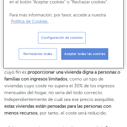
en el botón “Aceptar cookies” o “Rechazar cookies”.
interprofesional
neto mensual de 2024, se detecta que la
media supera este porcentaje en todas las Comunidades
Para más información, por favor, accede a nuestra
Autónomas”. Por su parte, el portal inmobiliario
Fotocasa
Política de Cookies.
comenta que “con un tercio del sueldo, solo se podría
alquilar una vivienda de 54 metros cuadrados, es decir, 26
m² menos que una vivienda tipo (establecida en 80
Configuración de cookies
metros cuadrados)”. Es decir,
con un 30% del salario,
difícilmente se cubren las necesidades básicas
.
Rechazarlas todas
Aceptar todas las cookies
Por esto último, considerar a los alquileres asequibles,
cuyo fin es
proporcionar una vivienda digna a personas o
familias con ingresos limitados
, como un tipo de
viviendas cuyo coste no supera el 30% de los ingresos
mensuales del hogar, no sería del todo correcto.
Independientemente de cuál sea ese precio asequible,
estas viviendas están pensadas para las personas con
menos recursos
, por tanto, el coste será reducido.