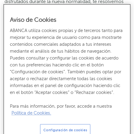
disfrutados durante la nueva normalidad, te resolvemos
dudas.
Aviso de Cookies
Actividades paradas durante el Estado de
ABANCA utiliza cookies propias y de terceros tanto para
Alarma
mejorar tu experiencia de usuario como para mostrarte
contenidos comerciales adaptados a tus intereses
Academias, gimnasios y guarderías
mediante el análisis de tus hábitos de navegación.
Puedes consultar y configurar las cookies de acuerdo
con tus preferencias haciendo clic en el botón
El Real Decreto-ley aprobado por el gobierno permite
“Configuración de cookies”. También puedes optar por
que, en el caso de los servicios de tracto sucesivo, es
aceptar o rechazar directamente todas las cookies
decir, aquellos que se prolongan en el tiempo y son
informadas en el panel de configuración haciendo clic
pagados generalmente por cuotas, se paralice el cobro de
en el botón “Aceptar cookies” o “Rechazar cookies”.
nuevas cuotas hasta que el servicio pueda volver a
prestarse con normalidad.
Para más información, por favor, accede a nuestra
Política de Cookies.
Recibe nuestros contenidos más útiles
Configuración de cookies