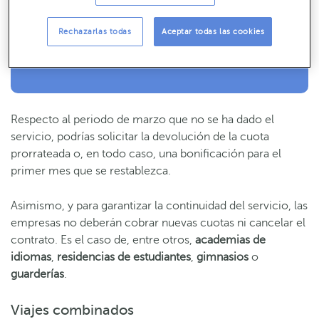
Consejos, claves y ¡todo lo que debes saber para gestionar tus finanzas!
SUSCRÍBETE
Rechazarlas todas
Aceptar todas las cookies
Respecto al periodo de marzo que no se ha dado el
servicio, podrías solicitar la devolución de la cuota
prorrateada o, en todo caso, una bonificación para el
primer mes que se restablezca.
Asimismo, y para garantizar la continuidad del servicio, las
empresas no deberán cobrar nuevas cuotas ni cancelar el
contrato. Es el caso de, entre otros,
academias de
idiomas
,
residencias de estudiantes
,
gimnasios
o
guarderías
.
Viajes combinados