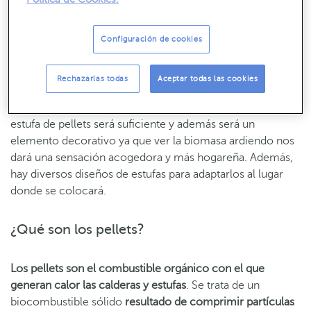
Como la función de la caldera de pellets es más amplia,
su
coste
es más elevado y la instalación es más compleja
Configuración de cookies
que para una estufa de pellets.
Rechazarlas todas
Aceptar todas las cookies
Por otro lado, como decíamos antes, si solo se busca
una
fuente de calor
para una estancia de nuestra casa, la
estufa de pellets será suficiente y además será un
elemento decorativo ya que ver la biomasa ardiendo nos
dará una sensación acogedora y más hogareña. Además,
hay diversos diseños de estufas para adaptarlos al lugar
donde se colocará.
¿Qué son los pellets?
Los pellets son el combustible orgánico con el que
generan calor las calderas y estufas
. Se trata de un
biocombustible sólido
resultado de comprimir partículas