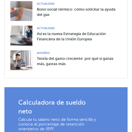
ACTUALIDAD
Bono social térmico: cómo solicitar la ayuda
del gas
ACTUALIDAD
Así es la nueva Estrategia de Educación
Financiera de la Unión Europea
AHORRO
Teoría del gasto creciente: por qué si ganas
más, gastas más
Calculadora de sueldo
neto
Calcula tu salario neto de forma sencilla y
conoce el porcentaje de retención
orientativo de IRPF.