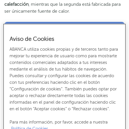
calefacción
, mientras que la segunda está fabricada para
ser únicamente fuente de calor.
Recibe nuestros contenidos más útiles
Aviso de Cookies
Consejos, claves y ¡todo lo que debes saber para gestionar tus finanzas!
ABANCA utiliza cookies propias y de terceros tanto para
SUSCRÍBETE
mejorar tu experiencia de usuario como para mostrarte
contenidos comerciales adaptados a tus intereses
mediante el análisis de tus hábitos de navegación.
Puedes consultar y configurar las cookies de acuerdo
con tus preferencias haciendo clic en el botón
“Configuración de cookies”. También puedes optar por
A la hora de elegir entre una u otra, es importante hacerse
aceptar o rechazar directamente todas las cookies
varias preguntas. En primer lugar, la
superficie
a calentar,
informadas en el panel de configuración haciendo clic
si es para
una casa o una comunidad de vecinos
, la
en el botón “Aceptar cookies” o “Rechazar cookies”.
respuesta será
caldera de biomasa
; mientras que, si se
trata de producir calor para
una sola habitación
, llegará
Para más información, por favor, accede a nuestra
con una
estufa de biomasa
.
Política de Cookies.