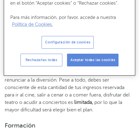
en el botón “Aceptar cookies” o “Rechazar cookies”.
limpieza doméstica, la comunidad de vecinos, la plaza de
garaje, los seguros de salud y hogar, el transporte y los
Para más información, por favor, accede a nuestra
recibos de agua, luz, gas, internet y teléfono, entre otros.
Política de Cookies.
Ocio y tiempo libre
Configuración de cookies
Cubiertas las necesidades propias del día a día, el método
de ahorro de Eker contempla destinar
un 10% de tus
Rechazarlas todas
Aceptar todas las cookies
ingresos al ocio
. Una de las claves del éxito de este
método reside precisamente en que no te obliga a
renunciar a la diversión. Pese a todo, debes ser
consciente de esta cantidad de tus ingresos reservada
para ir al cine, salir a cenar o a comer fuera, disfrutar del
teatro o acudir a conciertos es
limitada,
por lo que la
mayor dificultad será elegir bien el plan.
Formación