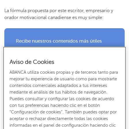
La fórmula propuesta por este escritor, empresario y
orador motivacional canadiense es muy simple:
Recibe nuestros contenidos más útiles
Consejos, claves y ¡todo lo que debes saber para gestionar tus finanzas!
SUSCRÍBETE
Aviso de Cookies
ABANCA utiliza cookies propias y de terceros tanto para
mejorar tu experiencia de usuario como para mostrarte
contenidos comerciales adaptados a tus intereses
mediante el análisis de tus hábitos de navegación.
Necesidades básicas
Puedes consultar y configurar las cookies de acuerdo
con tus preferencias haciendo clic en el botón
Entre un 50 y un 55% de tus ingresos deben destinarse a
“Configuración de cookies”. También puedes optar por
aceptar o rechazar directamente todas las cookies
las necesidades básicas
. Aquí se incluye el pago de la
informadas en el panel de configuración haciendo clic
hipoteca
o el alquiler, los gastos en alimentación y