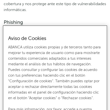
cobertura y nos protege ante este tipo de vulnerabilidades
informáticas.
Phishing
El
phishing
es una de las estafas más habituales a través de
Aviso de Cookies
la cual los estafadores buscan hacerse con nuestras
claves bancarias y datos personales.
ABANCA utiliza cookies propias y de terceros tanto para
mejorar tu experiencia de usuario como para mostrarte
contenidos comerciales adaptados a tus intereses
Esta estafa se camufla bajo un correo electrónico
mediante el análisis de tus hábitos de navegación.
enviado, supuestamente, por nuestro banco. En este
Puedes consultar y configurar las cookies de acuerdo
correo se nos pide que accedamos al área de cliente de la
con tus preferencias haciendo clic en el botón
web del banco para actualizar nuestros datos, participar
“Configuración de cookies”. También puedes optar por
en promociones especiales o mejorar tu seguridad
aceptar o rechazar directamente todas las cookies
(irónico, ¿verdad?).
informadas en el panel de configuración haciendo clic
en el botón “Aceptar cookies” o “Rechazar cookies”.
Previamente los ciberdelincuentes habrán preparado una
web fraudulenta con un diseño exacto al de la web real de
Para más información, por favor, accede a nuestra