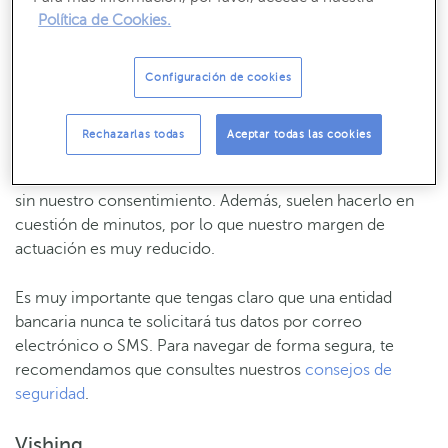
nuestro banco para engañarnos. Una vez accedemos a la
Política de Cookies.
“web anzuelo” se nos pedirá introducir nuestras claves de
acceso, el número de nuestra tarjeta bancaria y otros
Configuración de cookies
datos personales y confidenciales.
Al hacerlo, el estafador registrará estos datos y los
Rechazarlas todas
Aceptar todas las cookies
utilizará para
suplantar nuestra identidad, actuar en
nuestro nombre
–sin dejar rastro– y realizar operaciones
sin nuestro consentimiento. Además, suelen hacerlo en
cuestión de minutos, por lo que nuestro margen de
actuación es muy reducido.
Es muy importante que tengas claro que una entidad
bancaria nunca te solicitará tus datos por correo
electrónico o SMS. Para navegar de forma segura, te
recomendamos que consultes nuestros
consejos de
seguridad
.
Vishing