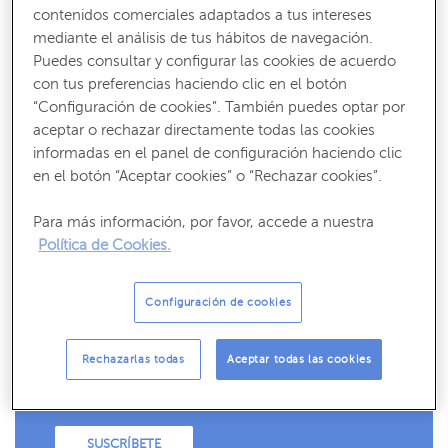
actividad profesional que desarrolla la empresa o
contenidos comerciales adaptados a tus intereses
autónomo. En ocasiones se piensa que la totalidad de la
mediante el análisis de tus hábitos de navegación.
cuota de un
préstamo
(devolución del principal e
Puedes consultar y configurar las cookies de acuerdo
intereses) es un gasto y que, además, se puede deducir en
con tus preferencias haciendo clic en el botón
el bloque de la declaración de impuestos. Pero lo que
“Configuración de cookies”. También puedes optar por
realmente es un gasto, es el activo comprado con ese
aceptar o rechazar directamente todas las cookies
dinero que prestó el banco, que se imputa a gastos a
informadas en el panel de configuración haciendo clic
en el botón “Aceptar cookies” o “Rechazar cookies”.
través de la
amortización
.
Para más información, por favor, accede a nuestra
La devolución del
capital
es simplemente el pago que se
Política de Cookies.
hace al banco para devolver lo prestado. Los intereses de
la financiación ajena sí son un gasto como lo pueden ser
los gastos de la luz o las nóminas de los empleados.
Configuración de cookies
Rechazarlas todas
Aceptar todas las cookies
Recibe nuestros contenidos más útiles
Consejos, claves y ¡todo lo que debes saber para gestionar tus finanzas!
SUSCRÍBETE