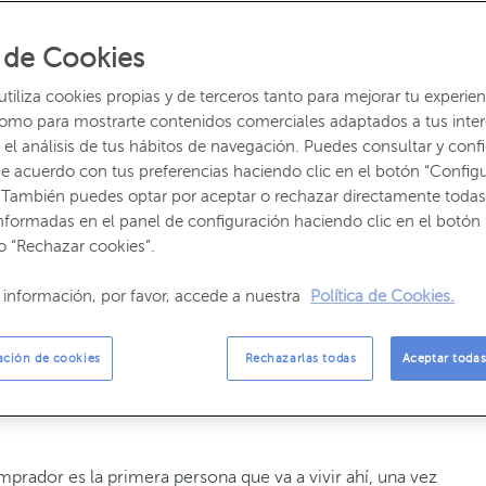
da
es una decisión muy importante y deben sopesarse
 de Cookies
n este post vamos a centrarnos en lo
s
consejos para
eva
, con el objetivo de conocer mejor las características,
iliza cookies propias y de terceros tanto para mejorar tu experien
e viviendas.
como para mostrarte contenidos comerciales adaptados a tus inte
el análisis de tus hábitos de navegación. Puedes consultar y confi
e acuerdo con tus preferencias haciendo clic en el botón “Config
ienda
hay que tener en cuenta una serie de factores,
 También puedes optar por aceptar o rechazar directamente todas
stilo de vida
una casa o un piso
, o incluso otras opciones
nformadas en el panel de configuración haciendo clic en el botón 
ivas
. Y a la hora de hacer visitas
deberás
mirar con lupa
o “Rechazar cookies”.
 ser
el esta
do de los grifos
, con el objetivo final de acertar
 una mudanza futura
.
información, por favor, accede a nuestra
Política de Cookies.
de obra nueva? Tenlo claro
ación de cookies
Rechazarlas todas
Aceptar todas
sa o piso de obra nueva
, el primer paso es tener claro
mprador es la primera persona que va a vivir ahí, una vez