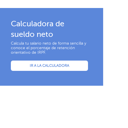
Calculadora de
sueldo neto
Calcula tu salario neto de forma sencilla y
conoce el porcentaje de retención
orientativo de IRPF.
IR A LA CALCULADORA