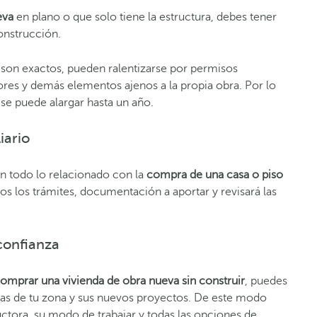
eva
en plano o que solo tie
ne la estructura, debes tener
onstrucción.
son exactos, pueden ralentizarse por permisos
ores y demás elementos ajenos a la propia obra. Por lo
se puede alargar hasta un año.
iario
en todo lo relacionado con la
compra de una casa o piso
dos los trámites, documentación a apor
tar y revisará las
confianza
omprar una vivienda de obra nueva sin construir
, puedes
as de tu zona y sus nuevos
proyectos. De e
ste modo
tora, su modo de trabajar y todas las opciones de