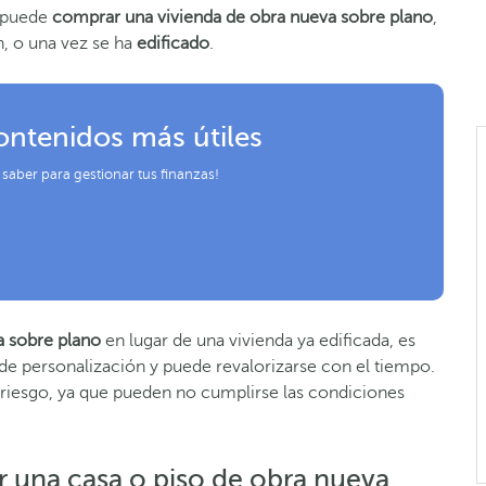
 puede
comprar una vivienda de
obra nueva
sobre plano
,
, o una vez se ha
edificado
.
ontenidos más útiles
 saber para gestionar tus finanzas!
a sobre plano
en lugar de una vivienda ya edificada
,
es
 de personalización y puede revalorizarse con el tiemp
o.
iesgo, ya que pueden no cumplirse las condiciones
 una casa o piso de obra nueva