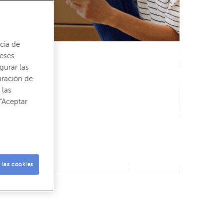
cia de
reses
gurar las
uración de
 las
“Aceptar
 las cookies