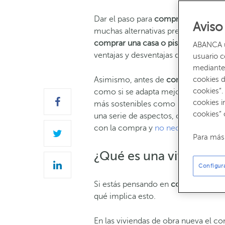
Dar el paso para
comprar una vivien
Aviso
muchas alternativas previament
e
. E
comprar una casa o piso de obra nu
ABANCA ut
ventajas y desventajas de este tipo d
usuario 
mediante 
cookies d
Asimismo, antes de
comprar una viv
cookies”.
como si se
adapta mejor a
nuestro e
cookies i
más sostenibles como las casas
pas
cookies” 
una serie de aspectos, como puede
con la compra y
no necesitar hacer
Para más 
¿Qué es una vivienda 
Configur
Si estás pensando en
comprar una ca
qué implica esto.
En las viviendas de obra nueva el co