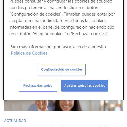
Puedes consultar y configurar las cookies de acuerdo
Ayudas para los afectados por la
con tus preferencias haciendo clic en el botón
DANA: cuáles son y cómo solicitarlas
“Configuración de cookies”. También puedes optar por
aceptar o rechazar directamente todas las cookies
El martes 5 de noviembre, el Gobierno habilitó las ayudas para los
informadas en el panel de configuración haciendo clic
afectados por la DANA a través del Real Decreto-ley 6…
en el botón “Aceptar cookies” o “Rechazar cookies”.
Para más información, por favor, accede a nuestra
Política de Cookies.
Configuración de cookies
Rechazarlas todas
Aceptar todas las cookies
ACTUALIDAD