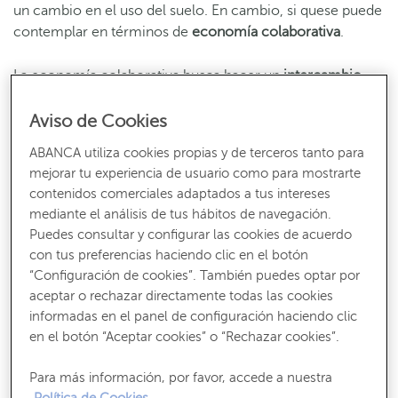
un cambio en el uso del suelo. En cambio, si quese puede
contemplar en términos de
economía colaborativa
.
La economía colaborativa busca hacer un
intercambio
legal y equitativo
entre propietarios y usuarios, con un
precio asequible y de modo que ambos salgan
Aviso de Cookies
beneficiados. La economía colaborativa es un concepto
ABANCA utiliza cookies propias y de terceros tanto para
clave en aplicaciones de compra-venta, como
Wallapop
mejorar tu experiencia de usuario como para mostrarte
o Vinted
, o aplicaciones contra el desperdicio, como
Too
contenidos comerciales adaptados a tus intereses
Good To Go
.
mediante el análisis de tus hábitos de navegación.
Puedes consultar y configurar las cookies de acuerdo
con tus preferencias haciendo clic en el botón
“Configuración de cookies”. También puedes optar por
Recibe nuestros contenidos más útiles
aceptar o rechazar directamente todas las cookies
Consejos, claves y ¡todo lo que debes saber para gestionar tus finanzas!
informadas en el panel de configuración haciendo clic
SUSCRÍBETE
en el botón “Aceptar cookies” o “Rechazar cookies”.
Para más información, por favor, accede a nuestra