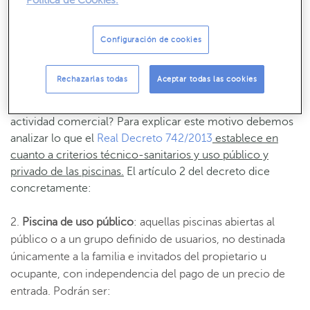
Política de Cookies.
Por lo tanto, en cada situación específica, se debería
Configuración de cookies
analizar si
el alquiler de la piscina particular
es una
actividad comercial o de economía colaborativa.
Rechazarlas todas
Aceptar todas las cookies
¿Por qué no podría alquilarse una piscina privada como
actividad comercial? Para explicar este motivo debemos
analizar lo que el
Real Decreto 742/2013
establece en
cuanto a criterios técnico-sanitarios y uso público y
privado de las piscinas.
El artículo 2 del decreto dice
concretamente:
Piscina de uso público
: aquellas piscinas abiertas al
público o a un grupo definido de usuarios, no destinada
únicamente a la familia e invitados del propietario u
ocupante, con independencia del pago de un precio de
entrada. Podrán ser: