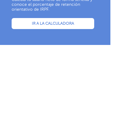
conoce el porcentaje de retención
orientativo de IRPF.
IR A LA CALCULADORA