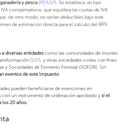
g
anadería y
p
esca
(
REAGP
). Se establece un tipo
IVA compensatorio, que equilibra las cuotas de IVA
que, de otro modo, no serían deducibles bajo este
imen de estimación directa para el cálculo del IRPF.
a a diversas entidades
como las comunidades de montes
ransformación (
SAT
), y otras sociedades civiles con fines
as y Sociedades de Fomento Forestal (SOFOR). Sin
an exentos de este impuesto
.
idades pueden beneficiarse de exenciones en
ras con un instrumento de ordenación aprobado y
si el
a los 20 años.
nta