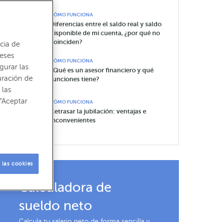
CÓMO FUNCIONA
Diferencias entre el saldo real y saldo
disponible de mi cuenta, ¿por qué no
coinciden?
cia de
reses
CÓMO FUNCIONA
gurar las
¿Qué es un asesor financiero y qué
uración de
funciones tiene?
 las
“Aceptar
CÓMO FUNCIONA
Retrasar la jubilación: ventajas e
inconvenientes
 las cookies
Calculadora de
sueldo neto
Calcula tu salario neto de forma sencilla y