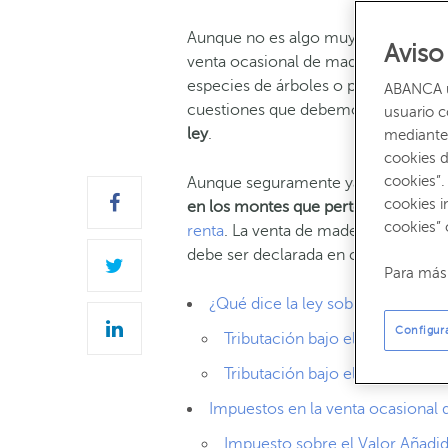
Aunque no es algo muy habitual, pu
Aviso
venta ocasional de madera. Ya sea p
especies de árboles o por cualquier o
ABANCA ut
cuestiones que debemos tener en c
usuario 
ley
.
mediante 
cookies d
cookies”.
Aunque seguramente ya te lo imagi
cookies i
en los montes que pertenezcan a per
cookies” 
renta
. La venta de madera ocasional
debe ser declarada en consecuencia
Para más 
¿Qué dice la ley sobre la venta 
Configur
Tributación bajo el régimen de
Tributación bajo el régimen de
Impuestos en la venta ocasional
Impuesto sobre el Valor Añadid