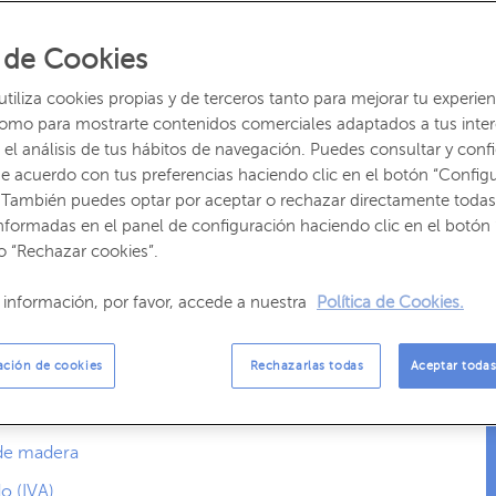
ede ser que en algún momento de tu vida realices una
 de Cookies
or la
herencia
de un terreno que contiene distintas
tro tipo de transacción. Si este es el caso, una de las
iliza cookies propias y de terceros tanto para mejorar tu experien
uenta es
la forma en que se declara para cumplir con la
como para mostrarte contenidos comerciales adaptados a tus inte
el análisis de tus hábitos de navegación. Puedes consultar y confi
e acuerdo con tus preferencias haciendo clic en el botón “Config
 También puedes optar por aceptar o rechazar directamente todas
nes,
los ingresos que se reciban por la venta de madera
nformadas en el panel de configuración haciendo clic en el botón 
sonas físicas deben tributar
en la
declaración de la
o “Rechazar cookies”.
 está considerada una actividad económica y, por tanto,
.
información, por favor, accede a nuestra
Política de Cookies.
ocasional de madera?
ación de cookies
Rechazarlas todas
Aceptar todas
 estimación objetiva
 estimación directa
 de madera
o (IVA)