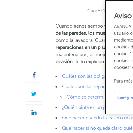
4.5/5 - (42 votos)
Aviso
Cuando tienes tiempo viviendo en un
ABANCA ut
de las paredes, los muebles
o, inclu
usuario 
mediante 
como la lavadora. Cuando esto ocur
cookies d
reparaciones en un piso de alquiler?
cookies”.
malentendidos, es mejor tener clar
cookies i
ocasión
. Te lo explicamos en detalle
cookies” 
Cuáles son las obligaciones del 
Para más 
Cuáles son las reparaciones a car
Cómo se determinan las peque
Configur
¿Quién pinta en un piso de alquil
Qué hacer cuando tu casero no a
Qué hacer si no queda claro quié