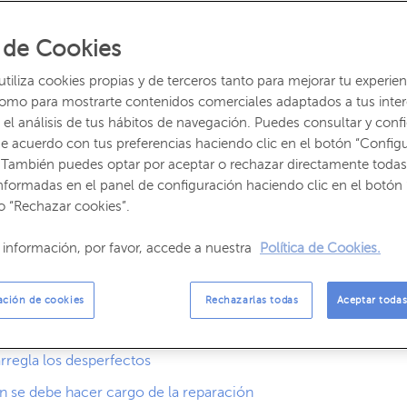
 de Cookies
 piso de alquiler, es normal ver el
desgaste de la pintura
iliza cookies propias y de terceros tanto para mejorar tu experien
so, que se dañe algún electrodoméstico de uso cotidiano
como para mostrarte contenidos comerciales adaptados a tus inte
el análisis de tus hábitos de navegación. Puedes consultar y confi
re, la primera pregunta que surge es
¿quién paga las
e acuerdo con tus preferencias haciendo clic en el botón “Config
, ¿el arrendatario o el arrendador?
Para evitar
 También puedes optar por aceptar o rechazar directamente todas
o
cuál es la responsabilidad de ambas partes en cada
nformadas en el panel de configuración haciendo clic en el botón 
.
o “Rechazar cookies”.
arrendador sobre las reparaciones
información, por favor, accede a nuestra
Política de Cookies.
go del inquilino
ñas reparaciones
ación de cookies
Rechazarlas todas
Aceptar todas
er?
rregla los desperfectos
n se debe hacer cargo de la reparación