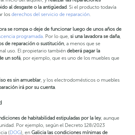
ido al desgaste o la antigüedad
. Si el producto todavía
ar los
derechos del servicio de reparación
.
ora se rompa o deje de funcionar luego de unos años de
scencia programada
. Por lo que,
si una lavadora se daña
,
os de reparación o sustitución
, a menos que se
al uso. El propietario también
deberá pagar la
de un sofá
, por ejemplo, que es uno de los muebles que
 piso es sin amueblar
, y los electrodomésticos o muebles
paración irá por su cuenta
.
d
diciones de habitabilidad estipuladas por la ley
, aunque
unidad. Por ejemplo, según el Decreto 128/2023
cia (
DOG
), en
Galicia las condiciones mínimas de