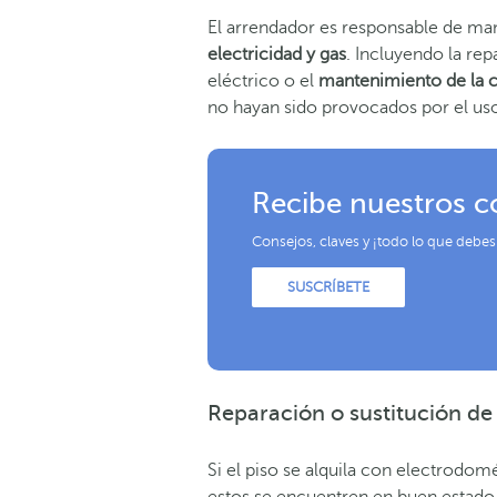
El arrendador es responsable de ma
electricidad y gas
. Incluyendo la re
eléctrico o el
mantenimiento de la c
no hayan sido provocados por el uso 
Recibe nuestros c
Consejos, claves y ¡todo lo que debes
SUSCRÍBETE
Reparación o sustitución de
Si el piso se alquila con electrodo
estos se encuentren en buen estado al