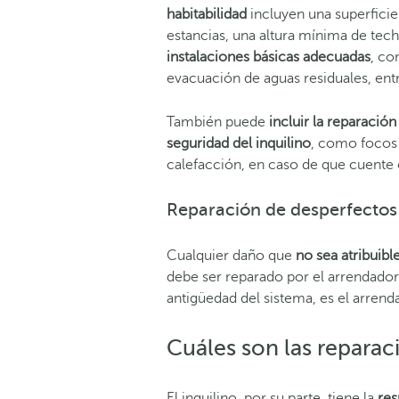
habitabilidad
incluyen una superficie
estancias, una altura mínima de tec
instalaciones básicas adecuadas
, co
evacuación de aguas residuales, entr
También puede
incluir la reparació
seguridad del inquilino
, como focos 
calefacción, en caso de que cuente 
Reparación de desperfectos 
Cualquier daño que
no sea atribuibl
debe ser reparado por el arrendador.
antigüedad del sistema, es el arrend
Cuáles son las reparac
El inquilino, por su parte, tiene la
res