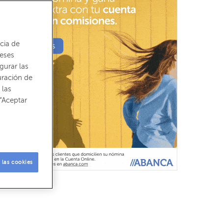
cia de
reses
gurar las
uración de
 las
“Aceptar
 las cookies