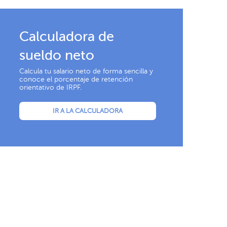
Calculadora de
sueldo neto
Calcula tu salario neto de forma sencilla y
conoce el porcentaje de retención
orientativo de IRPF.
IR A LA CALCULADORA