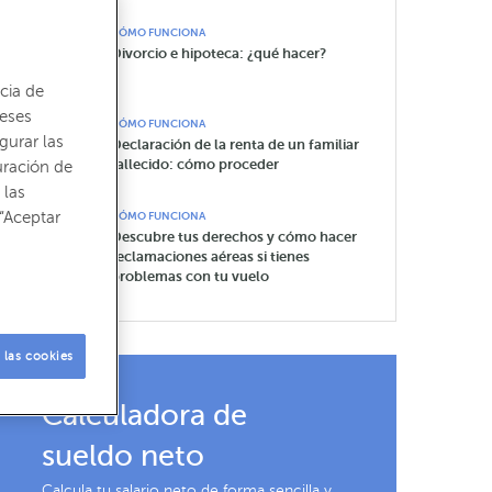
CÓMO FUNCIONA
Divorcio e hipoteca: ¿qué hacer?
cia de
reses
CÓMO FUNCIONA
gurar las
Declaración de la renta de un familiar
fallecido: cómo proceder
uración de
 las
“Aceptar
CÓMO FUNCIONA
Descubre tus derechos y cómo hacer
reclamaciones aéreas si tienes
problemas con tu vuelo
 las cookies
Calculadora de
sueldo neto
Calcula tu salario neto de forma sencilla y