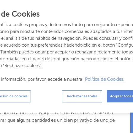
rgen muchas dudas. Entre otras, la cuestión económica.
 de Cookies
s en común tras un divorcio? ¿Cómo se hace el reparto
iliza cookies propias y de terceros tanto para mejorar tu experien
os un repaso por todas las cuestiones que debes tener
como para mostrarte contenidos comerciales adaptados a tus inte
el análisis de tus hábitos de navegación. Puedes consultar y confi
e acuerdo con tus preferencias haciendo clic en el botón “Config
de quién es el dinero?
 También puedes optar por aceptar o rechazar directamente todas
nformadas en el panel de configuración haciendo clic en el botón 
o “Rechazar cookies”.
ico del matrimonio. Por frío que suene,
el matrimonio
información, por favor, accede a nuestra
Política de Cookies.
ro de las cuentas bancarias conjuntas es de ambos
ntas individuales sería solo del
titular
.
ación de cookies
Rechazarlas todas
Aceptar todas
es
el dinero de todas las cuentas bancarias es propiedad
ar es uno o ambos cónyuges. De todas formas existe una
r que alguna cantidad es un bien privativo de uno de