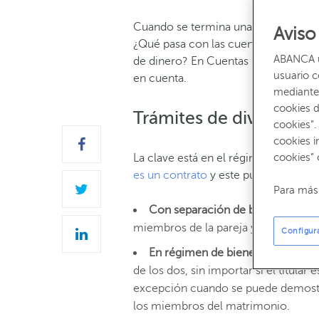
Cuando se termina una relación, su
Aviso
¿Qué pasa con las cuentas bancaria
ABANCA ut
de dinero? En Cuentas Claras hacem
usuario 
en cuenta.
mediante 
cookies d
Trámites de divorcio: ¿
cookies”.
cookies i
cookies” 
La clave está en el régimen económ
es un contrato
y este puede ser:
Para más 
Con separación de bienes
el dine
miembros de la pareja y el de las cue
Configur
En régimen de bienes ganancial
de los dos, sin importar si el titul
excepción cuando se puede demostra
los miembros del matrimonio.