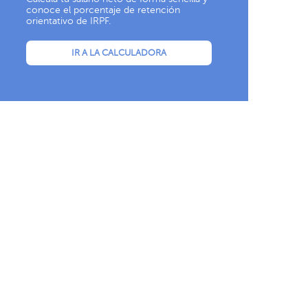
conoce el porcentaje de retención
orientativo de IRPF.
IR A LA CALCULADORA