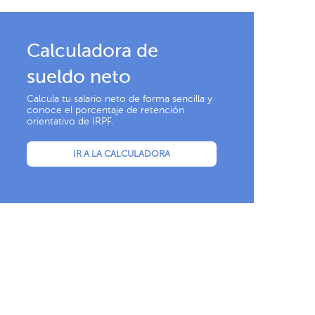
Calculadora de
sueldo neto
Calcula tu salario neto de forma sencilla y
conoce el porcentaje de retención
orientativo de IRPF.
IR A LA CALCULADORA