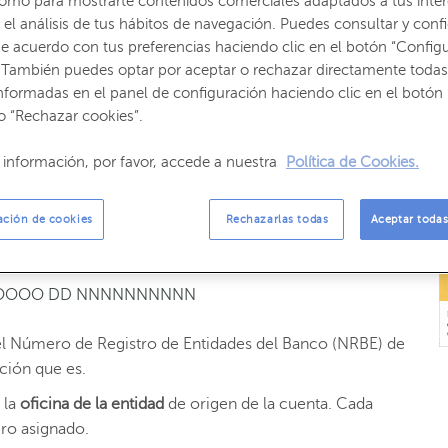
como para mostrarte contenidos comerciales adaptados a tus inte
el análisis de tus hábitos de navegación. Puedes consultar y confi
n número irrepetible, de veinte dígitos, que se asigna a
e acuerdo con tus preferencias haciendo clic en el botón “Config
entes y otros productos financieros, de forma individual.
 También puedes optar por aceptar o rechazar directamente todas
ve para que el resto de entidades del sistema financiero
nformadas en el panel de configuración haciendo clic en el botón 
o “Rechazar cookies”.
úmeros del Código Cuenta Cliente?
información, por favor, accede a nuestra
Política de Cookies.
a tienen una estructura estandarizada que se
ación de cookies
Rechazarlas todas
Aceptar todas
 OOOO DD NNNNNNNNNN
l Número de Registro de Entidades del Banco (NRBE) de
ución que es.
 la
oficina de la entidad
de origen de la cuenta. Cada
ro asignado.