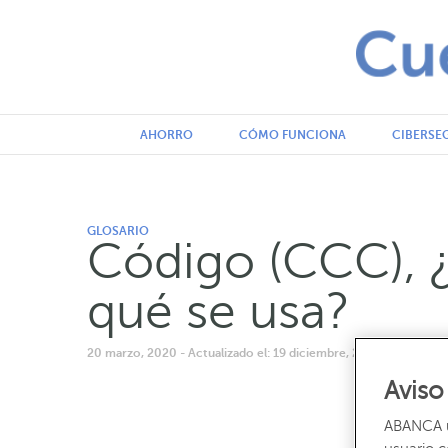
AHORRO
CÓMO FUNCIONA
CIBERSE
GLOSARIO
Código (CCC), ¿
qué se usa?
20 marzo, 2020
- Actualizado el: 19 diciembre, 2022 6:02 pm
- 
Aviso
ABANCA ut