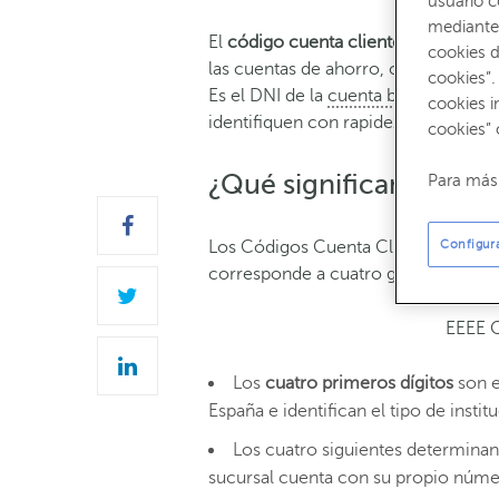
usuario 
mediante 
El
código cuenta cliente (CCC)
es u
cookies d
las cuentas de ahorro, cuentas corri
cookies”.
Es el DNI de la
cuenta bancaria
y sir
cookies i
identifiquen con rapidez la cuenta.
cookies” 
¿Qué significan los n
Para más 
Los Códigos Cuenta Cliente en Españ
Configur
corresponde a cuatro grupos:
EEEE
Los
cuatro primeros dígitos
son e
España e identifican el tipo de instit
Los cuatro siguientes determinan
sucursal cuenta con su propio núme