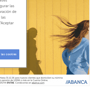
reses
gurar las
uración de
 las
“Aceptar
 las cookies