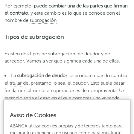
Por ejemplo,
puede cambiar una de las partes que firman
el contrato
, y este cambio es lo que se conoce con el
nombre de
subrogación
.
Tipos de subrogación
Existen dos tipos de subrogación: de deudor y de
acreedor
. Vamos a ver qué significa cada una de ellas.
La
subrogación de deudor
se produce cuando cambia
el
titular
del préstamo, o sea, el deudor. Esto suele pasar
fundamentalmente en operaciones de compraventa. Un
ejemplo sería el caso en el que compras una vivienda
hipotecada a una promotora, pasando tú a ser quien debe
ese dinero al banco. Una vez que se solicita este cambio,
Aviso de Cookies
es el banco el que lo tendrá que aprobar. Para ello
ABANCA utiliza cookies propias y de terceros tanto para
realizará un estudio de riesgo al nuevo deudor para
mejorar tu experiencia de usuario como para mostrarte