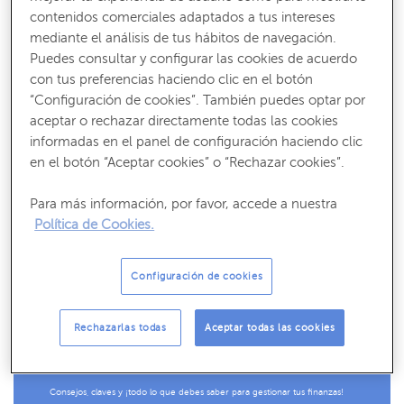
comprobar que podrá pagar dicha hipoteca.
contenidos comerciales adaptados a tus intereses
La
subrogación de acreedor
tiene lugar cuando
mediante el análisis de tus hábitos de navegación.
Puedes consultar y configurar las cookies de acuerdo
cambias la hipoteca de un banco a otro banco, es decir, lo
con tus preferencias haciendo clic en el botón
que cambia es la entidad a la que se le debe dinero. En
“Configuración de cookies”. También puedes optar por
este caso, no es necesario pedir permiso al banco para
aceptar o rechazar directamente todas las cookies
cambiar la hipoteca, solo necesitas que el nuevo banco al
informadas en el panel de configuración haciendo clic
que quieres trasladar tu hipoteca la acepte.
en el botón “Aceptar cookies” o “Rechazar cookies”.
Ventajas de cambiar la hipoteca de banco
Para más información, por favor, accede a nuestra
Política de Cookies.
Centrándonos en la subrogación del acreedor, vamos a
ver las ventajas de cambiar tu hipoteca o préstamo de
Configuración de cookies
banco:
Rechazarlas todas
Aceptar todas las cookies
Recibe nuestros contenidos más útiles
Consejos, claves y ¡todo lo que debes saber para gestionar tus finanzas!