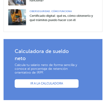
funciona?
,
CIBERSEGURIDAD
CÓMO FUNCIONA
Certificado digital: qué es, cómo obtenerlo y
qué trámites puedo hacer con él
Calculadora de sueldo
neto
Calcula tu salario neto de forma sencilla y
conoce el porcentaje de retención
orientativo de IRPF.
IR A LA CALCULADORA