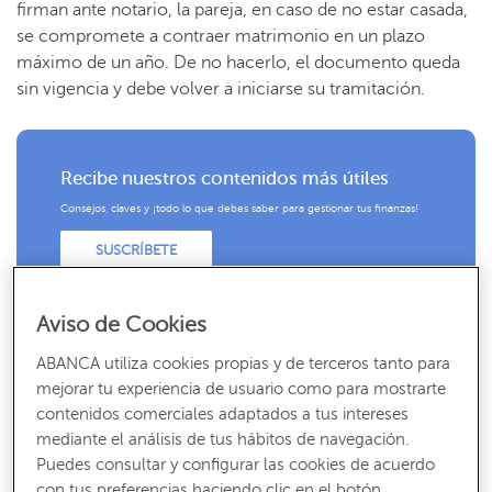
firman ante notario, la pareja, en caso de no estar casada,
se compromete a contraer matrimonio en un plazo
máximo de un año. De no hacerlo, el documento queda
sin vigencia y debe volver a iniciarse su tramitación.
Recibe nuestros contenidos más útiles
Consejos, claves y ¡todo lo que debes saber para gestionar tus finanzas!
SUSCRÍBETE
Aviso de Cookies
ABANCA utiliza cookies propias y de terceros tanto para
mejorar tu experiencia de usuario como para mostrarte
La separación de bienes es, fundamentalmente, un
contenidos comerciales adaptados a tus intereses
régimen económico matrimonial. Su finalidad es la de
mediante el análisis de tus hábitos de navegación.
regir la economía común de una pareja que tiene previsto
Puedes consultar y configurar las cookies de acuerdo
casarse en un lapso breve de tiempo o que ya lo ha
con tus preferencias haciendo clic en el botón