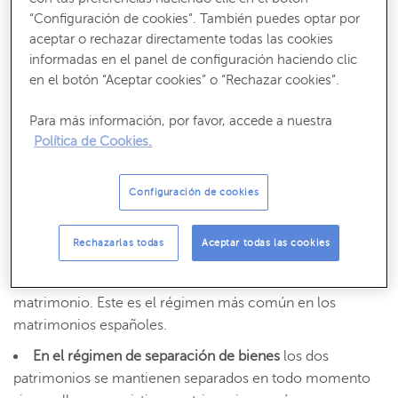
hecho.
“Configuración de cookies”. También puedes optar por
aceptar o rechazar directamente todas las cookies
¿Qué es el régimen de gananciales,
informadas en el panel de configuración haciendo clic
separación de bienes y participación?
en el botón “Aceptar cookies” o “Rechazar cookies”.
Para más información, por favor, accede a nuestra
El
Código Civil
establece tres regímenes para regular
Política de Cookies.
económicamente un matrimonio:
El régimen de gananciales
se produce cuando cada
Configuración de cookies
cónyuge mantiene su propio patrimonio,
correspondiente a lo que cada uno posee antes del
Rechazarlas todas
Aceptar todas las cookies
matrimonio, y un patrimonio en gananciales, compuesto
por los ingresos y bienes de los dos durante el
matrimonio. Este es el régimen más común en los
matrimonios españoles.
En el régimen de separación de bienes
los dos
patrimonios se mantienen separados en todo momento