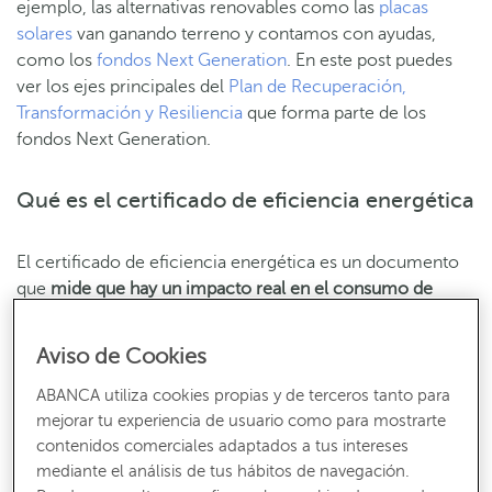
ejemplo, las alternativas renovables como las
placas
solares
van ganando terreno y contamos con ayudas,
como los
fondos Next Generation
. En este post puedes
ver los ejes principales del
Plan de Recuperación,
Transformación y Resiliencia
que forma parte de los
fondos Next Generation.
Qué es el certificado de eficiencia energética
El certificado de eficiencia energética es un documento
que
mide que hay un impacto real en el consumo de
energía o el aislamiento de la vivienda
. Debe ser emitido
por profesionales de la certificación energética y es
Aviso de Cookies
obligatorio para los edificios nuevos y reformas en los
existentes, si van a venderse o alquilarse. Esta normativa
ABANCA utiliza cookies propias y de terceros tanto para
mejorar tu experiencia de usuario como para mostrarte
aparece recogida en el
Real Decreto 390/2021 de 1 de
contenidos comerciales adaptados a tus intereses
junio
.
mediante el análisis de tus hábitos de navegación.