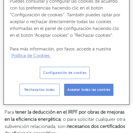
Puedes consultar y configurar las cookies de acuerdo
con tus preferencias haciendo clic en el botón
Recibe nuestros contenidos más útiles
“Configuración de cookies”. También puedes optar por
Consejos, claves y ¡todo lo que debes saber para gestionar tus finanzas!
aceptar o rechazar directamente todas las cookies
informadas en el panel de configuración haciendo clic
SUSCRÍBETE
en el botón “Aceptar cookies” o “Rechazar cookies”.
Para más información, por favor, accede a nuestra
Política de Cookies.
Para poder acceder a una desgravación por eficiencia
Configuración de cookies
energética es necesario disponer de un certificado de
eficiencia energética, con el que
probar las obras de
Rechazarlas todas
Aceptar todas las cookies
mejoras que se están realizando
, tal como explican desde
el
Ministerio para la Transición Ecológica
.
Para
tener la deducción en el IRPF por obras de mejoras
en la eficiencia energética
, o para solicitar cualquier otra
subvención relacionada, son
necesarios dos certificados