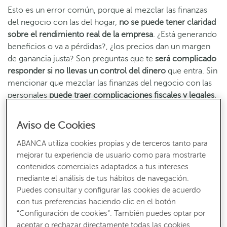
Esto es un error común, porque al mezclar las finanzas
del negocio con las del hogar,
no se puede tener claridad
sobre el rendimiento real de la empresa
. ¿Está generando
beneficios o va a pérdidas?, ¿los precios dan un margen
de ganancia justa? Son preguntas que te
será complicado
responder si no llevas un control del dinero
que entra. Sin
mencionar que mezclar las finanzas del negocio con las
personales
puede traer complicaciones fiscales y legales
.
Cómo organizar las finanzas de mi
Aviso de Cookies
emprendimiento
ABANCA utiliza cookies propias y de terceros tanto para
mejorar tu experiencia de usuario como para mostrarte
Es fácil
caer en la tentación de usar los fondos del
contenidos comerciales adaptados a tus intereses
mediante el análisis de tus hábitos de navegación.
negocio para el uso personal
o viceversa, porque al
Puedes consultar y configurar las cookies de acuerdo
principio parece que todo está entrelazado. Pero
con tus preferencias haciendo clic en el botón
entender cómo organizar las finanzas de un negocio
“Configuración de cookies”. También puedes optar por
comienza por
reconocer la importancia de tener una
aceptar o rechazar directamente todas las cookies