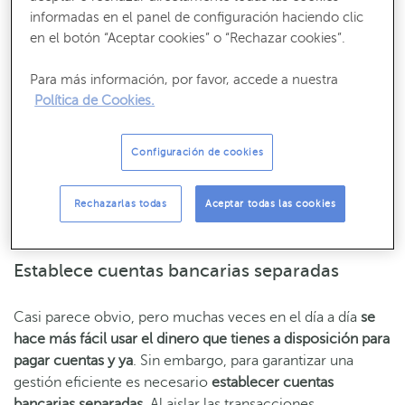
estructura financiera clara y definida
. Aquí te dejamos
informadas en el panel de configuración haciendo clic
algunos consejos:
en el botón “Aceptar cookies” o “Rechazar cookies”.
Para más información, por favor, accede a nuestra
Recibe nuestros contenidos más útiles
Política de Cookies.
Consejos, claves y ¡todo lo que debes saber para gestionar tus finanzas!
Configuración de cookies
SUSCRÍBETE
Rechazarlas todas
Aceptar todas las cookies
Establece cuentas bancarias separadas
Casi parece obvio, pero muchas veces en el día a día
se
hace más fácil usar el dinero que tienes a disposición para
pagar cuentas y ya
. Sin embargo, para garantizar una
gestión eficiente es necesario
establecer cuentas
bancarias separadas
. Al aislar las transacciones