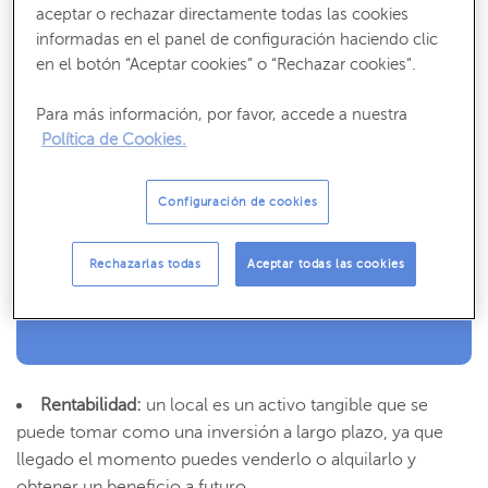
actual, invertir en la compra de locales comerciales
aceptar o rechazar directamente todas las cookies
puede ser también una opción muy ventajosa. La crisis
informadas en el panel de configuración haciendo clic
económica ha dejado una enorme cantidad de inmuebles
en el botón “Aceptar cookies” o “Rechazar cookies”.
impagados con importantes descuentos. Además, hay
otras ventajas a tener en cuenta:
Para más información, por favor, accede a nuestra
Política de Cookies.
Recibe nuestros contenidos más útiles
Configuración de cookies
Consejos, claves y ¡todo lo que debes saber para gestionar tus finanzas!
Rechazarlas todas
Aceptar todas las cookies
SUSCRÍBETE
Rentabilidad:
un local es un activo tangible que se
puede tomar como una inversión a largo plazo, ya que
llegado el momento puedes venderlo o alquilarlo y
obtener un beneficio a futuro.