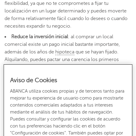
flexibilidad, ya que no te comprometes a fijar tu
localización en un lugar determinado y puedes moverte
de forma relativamente fácil cuando lo desees o cuando
necesites expandir tu negocio.
Reduce la inversión inicial
: al comprar un local
comercial existe un pago inicial bastante importante,
además de los años de
hipoteca
que se hayan fijado.
Alquilando, puedes pactar una carencia los primeros
meses para adecuar el local a la actividad que vayas a
desarrollar.
Aviso de Cookies
Menos gastos de comunidad e impuestos:
en algunos
ABANCA utiliza cookies propias y de terceros tanto para
contratos, los gastos de comunidad y los impuestos
mejorar tu experiencia de usuario como para mostrarte
como el Impuesto sobre Bienes Inmuebles (IBI) o la tasa
contenidos comerciales adaptados a tus intereses
de basuras se repercuten al inquilino, lo que supone un
mediante el análisis de tus hábitos de navegación.
gasto menos.
Puedes consultar y configurar las cookies de acuerdo
con tus preferencias haciendo clic en el botón
Pero, tal y como se encuentra el mercado inmobiliario
“Configuración de cookies”. También puedes optar por