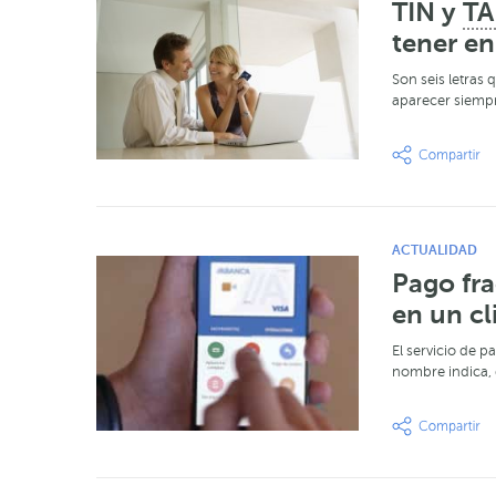
TIN y
TA
tener e
Son seis letras
aparecer siempr
ACTUALIDAD
Pago fr
en un cl
El servicio de 
nombre indica,