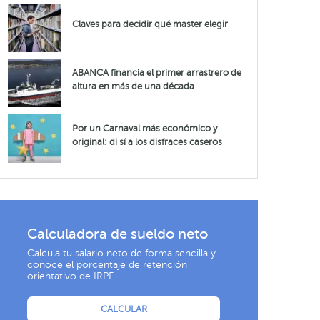
Claves para decidir qué master elegir
ABANCA financia el primer arrastrero de
altura en más de una década
Por un Carnaval más económico y
original: di sí a los disfraces caseros
Calculadora de sueldo neto
Calcula tu salario neto de forma sencilla y
conoce el porcentaje de retención
orientativo de IRPF.
CALCULAR