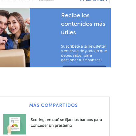
Recibe los
contenidos más
útiles
Suscríbete a la newsletter
y entérate de ¡todo lo que
debes saber para
gestionar tus finanzas!
SUSCRIBIRME
MÁS COMPARTIDOS
Scoring: en qué se fijan los bancos para
conceder un préstamo