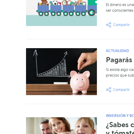
El dinero es un
ser conscientes
ACTUALIDAD
Pagarás 
Si existe algo c
precios que sub
INVERSIÓN Y B
¿Sabes c
y tómat