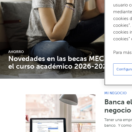
usuario 
mediante 
cookies d
cookies”.
cookies i
cookies” 
AHORRO
Para más 
Novedades en las becas MEC para
el curso académico 2026-2027
Configur
Solicitar las becas MEC 2026 es para muchos estudiantes el
trámite más importante del año académico.…
MI NEGOCIO
LEER MÁS →
Banca el
negocio
Tener una empres
banco. Y como e