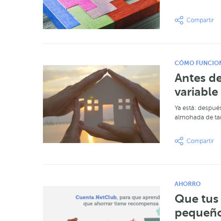
CÓMO FUNCIO
Antes de
variable
Ya está: después
almohada de tan
AHORRO
Que tus 
pequeñ