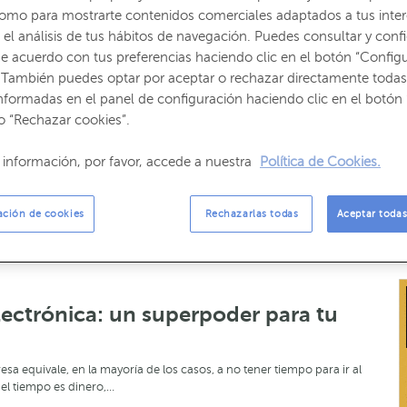
como para mostrarte contenidos comerciales adaptados a tus inte
el análisis de tus hábitos de navegación. Puedes consultar y confi
e acuerdo con tus preferencias haciendo clic en el botón “Config
 También puedes optar por aceptar o rechazar directamente todas
nformadas en el panel de configuración haciendo clic en el botón 
o “Rechazar cookies”.
ACTUALIDAD
información, por favor, accede a nuestra
Política de Cookies.
Guía de la declaración de la renta
2025-26
ación de cookies
Rechazarlas todas
Aceptar todas
En nuestro calendario fiscal hay fechas que debemos tener
muy en cuenta para estar al día de nuestra…
LEER MÁS →
ectrónica: un superpoder para tu
a equivale, en la mayoría de los casos, a no tener tiempo para ir al
l tiempo es dinero,…