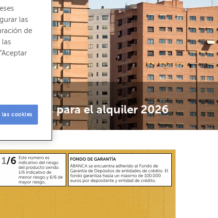
reses
gurar las
uración de
 las
“Aceptar
AHORRO
Ayudas para el alquiler 2026
 las cookies
La vivienda se ha convertido en una de las principales
preocupaciones de los españoles en los último…
LEER MÁS →