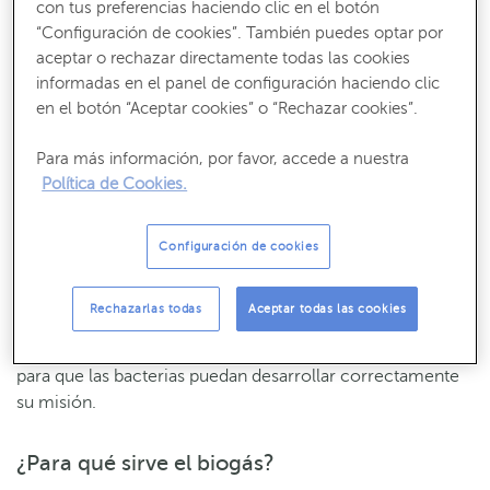
con tus preferencias haciendo clic en el botón
calentamiento global.
“Configuración de cookies”. También puedes optar por
aceptar o rechazar directamente todas las cookies
¿Cómo se produce el biogás?
informadas en el panel de configuración haciendo clic
en el botón “Aceptar cookies” o “Rechazar cookies”.
El biogás se produce mediante un proceso de
digestión
Para más información, por favor, accede a nuestra
anaeróbica
(en ausencia de oxígeno) o descomposición
Política de Cookies.
de la materia orgánica. Es decir, la basura y los diferentes
residuos se convierten en la materia prima de esta fuente
de energía renovable.
Configuración de cookies
Para poder aprovechar los gases resultantes, este proceso
Rechazarlas todas
Aceptar todas las cookies
se lleva a cabo en
biodigestores
. Son instalaciones
especializadas en las que se almacenan dichos residuos
para que las bacterias puedan desarrollar correctamente
su misión.
¿Para qué sirve el biogás?