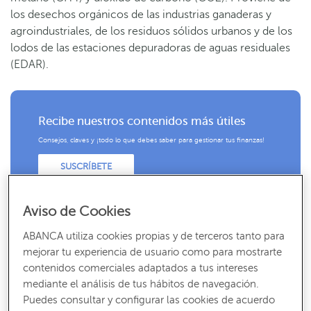
los desechos orgánicos de las industrias ganaderas y
agroindustriales, de los residuos sólidos urbanos y de los
lodos de las estaciones depuradoras de aguas residuales
(EDAR).
Recibe nuestros contenidos más útiles
Consejos, claves y ¡todo lo que debes saber para gestionar tus finanzas!
SUSCRÍBETE
Aviso de Cookies
ABANCA utiliza cookies propias y de terceros tanto para
mejorar tu experiencia de usuario como para mostrarte
Es decir, se trata de un biocombustible que se obtiene a
contenidos comerciales adaptados a tus intereses
través de
materia orgánica biodegradable.
Además, al
mediante el análisis de tus hábitos de navegación.
generarse a partir de residuos orgánicos que expulsan
Puedes consultar y configurar las cookies de acuerdo
metano, también ayuda a
reducir notablemente el