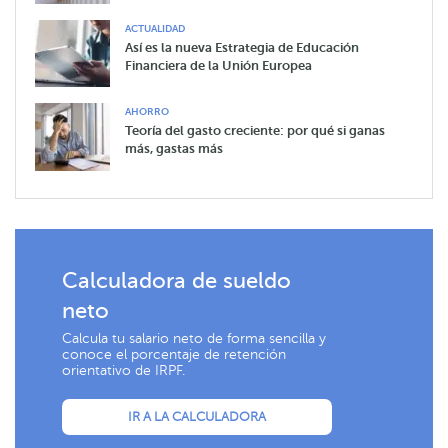
ACTUALIDAD
Así es la nueva Estrategia de Educación
Financiera de la Unión Europea
AHORRO
Teoría del gasto creciente: por qué si ganas
más, gastas más
Calculadora de sueldo
neto
Calcula tu salario neto de forma sencilla y
conoce el porcentaje de retención
orientativo de IRPF.
IR A LA CALCULADORA