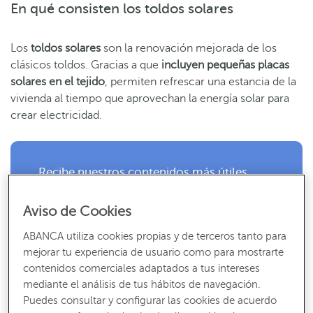
En qué consisten los toldos solares
Los
toldos solares
son la renovación mejorada de los
clásicos toldos. Gracias a que
inclu
yen
pequeñas placas
solares en el tejido
, permiten refrescar una estancia de la
vivienda al tiempo que aprovechan la energía solar para
crear electricidad.
Recibe nuestros contenidos más útiles
Consejos, claves y ¡todo lo que debes saber para gestionar tus finanzas!
Aviso de Cookies
SUSCRÍBETE
ABANCA utiliza cookies propias y de terceros tanto para
mejorar tu experiencia de usuario como para mostrarte
contenidos comerciales adaptados a tus intereses
mediante el análisis de tus hábitos de navegación.
Puedes consultar y configurar las cookies de acuerdo
A la hora de elegir un toldo adecuado se deben tener en