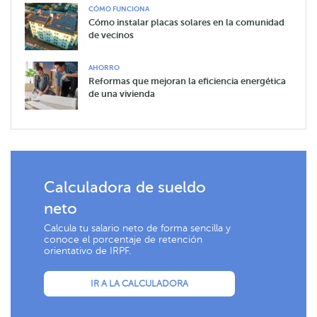
CÓMO FUNCIONA
Cómo instalar placas solares en la comunidad
de vecinos
AHORRO
Reformas que mejoran la eficiencia energética
de una vivienda
Calculadora de sueldo
neto
Calcula tu salario neto de forma sencilla y
conoce el porcentaje de retención
orientativo de IRPF.
IR A LA CALCULADORA