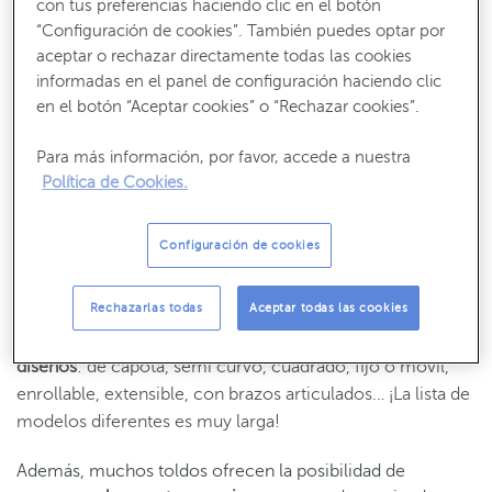
con tus preferencias haciendo clic en el botón
cuenta una serie de factores:
“Configuración de cookies”. También puedes optar por
aceptar o rechazar directamente todas las cookies
Cuanto más densa sea la tela
, más bloqueará los rayos
informadas en el panel de configuración haciendo clic
ultravioletas e infrarrojos, además de reducir más la
en el botón “Aceptar cookies” o “Rechazar cookies”.
sensación de calor.
Para más información, por favor, accede a nuestra
Para las zonas más soleadas se recomiendan
colores
Política de Cookies.
fríos y oscuros
, mientras que si se ubican en zonas
sombrías, son más interesantes los
colores claros e
incluso cálidos
. De este modo se aporta un poco más de
Configuración de cookies
luminosidad.
Rechazarlas todas
Aceptar todas las cookies
Según el tamaño y forma de la zona (una ventaja, un
balcón, una terraza…) hay múltiples
tipos diferentes de
diseños
: de capota, semi curvo, cuadrado, fijo o móvil,
enrollable, extensible, con brazos articulados… ¡La lista de
modelos diferentes es muy larga!
Además, muchos toldos ofrecen la posibilidad de