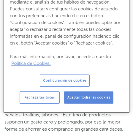
mediante el análisis de tus hábitos de navegación.
Puedes consultar y configurar las cookies de acuerdo
Recibe nuestros contenidos más útiles
con tus preferencias haciendo clic en el botón
Consejos, claves y ¡todo lo que debes saber para gestionar tus finanzas!
“Configuración de cookies”. También puedes optar por
aceptar o rechazar directamente todas las cookies
SUSCRÍBETE
informadas en el panel de configuración haciendo clic
en el botón “Aceptar cookies” o “Rechazar cookies”.
Para más información, por favor, accede a nuestra
Política de Cookies.
Comprar con antelación
Configuración de cookies
Adelantar las compras aprovechando ofertas es una
buena opción para ahorrar dinero. Podemos ahorrar
Rechazarlas todas
Aceptar todas las cookies
significativamente
aprovechando descuentos o
promociones
3×2 en establecimientos para adquirir
pañales, toallitas, jabones… Este tipo de productos
suponen un gasto caro y prolongado, por eso la mejor
forma de ahorrar es comprando en grandes cantidades.