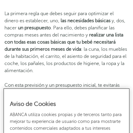
La primera regla que debes seguir para optimizar el
dinero es establecer, uno,
las necesidades básicas
y, dos,
hacer
un presupuesto
. Para ello, debes planificar las
compras meses antes del nacimiento y
realizar una lista
con
todas esas cosas básicas que tu bebé necesitará
durante sus primeros meses de vida
: la cuna, los muebles
de la habitación, el carrito, el asiento de seguridad para el
coche, los pañales, los productos de higiene, la ropa y la
alimentación.
Con esta previsión y un presupuesto inicial, te evitarás
gastos excesivos o compras compulsivas, algo muy
común, sobre todo, cuando se es padre o madre
Aviso de Cookies
primerizos. Es necesario tener en cuenta que
no todo lo
que nos gusta es indispensable y reservar presupuesto
ABANCA utiliza cookies propias y de terceros tanto para
para lo que sí lo es
.
mejorar tu experiencia de usuario como para mostrarte
contenidos comerciales adaptados a tus intereses