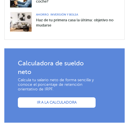
coche?
,
AHORRO
INVERSIÓN Y BOLSA
Haz de tu primera casa la última: objetivo no
mudarse
Calculadora de sueldo
neto
Calcula tu salario neto de forma sencilla y
conoce el porcentaje de retención
orientativo de IRPF.
IR A LA CALCULADORA