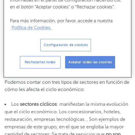
en el botón “Aceptar cookies” o “Rechazar cookies”.
Recibe nuestros contenidos más útiles
Consejos, claves y ¡todo lo que debes saber para gestionar tus finanzas!
Para más información, por favor, accede a nuestra
Política de Cookies.
SUSCRÍBETE
Configuración de cookies
Rechazarlas todas
Aceptar todas las cookies
Los sectores según el ciclo económico
Podemos contar con tres tipos de sectores en función de
cómo les afecta el ciclo económico:
Los
sectores cíclicos
: manifiestan la misma evolución
que el ciclo económico. Los concesionarios, hoteles,
restauración, empresas tecnológicas… Son ejemplos de
empresas de este grupo, en el que se engloba la mayor
cantidad de sectores. Se trata de servicios que
no son