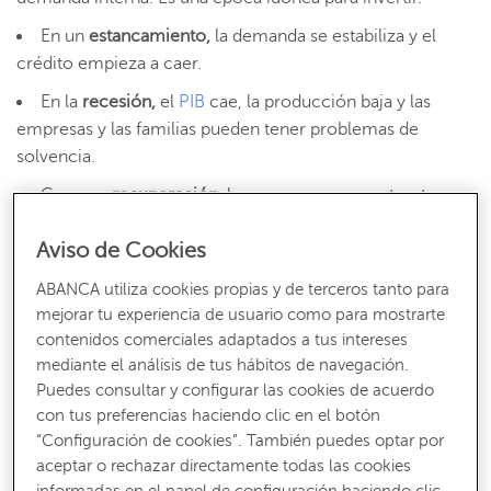
En un
estancamiento
,
la demanda se estabiliza y el
crédito empieza a caer.
En la
recesión
,
el
PIB
cae, la producción baja y las
empresas y las familias pueden tener problemas de
solvencia.
Con una
recuperación
,
las empresas se reestructuran y
mejoran su productividad, las políticas para hacer frente a
Aviso de Cookies
esta situación tienen efecto y se avanza nuevamente
hacia una fase de auge.
ABANCA utiliza cookies propias y de terceros tanto para
mejorar tu experiencia de usuario como para mostrarte
Por otra parte, la
inflación
también suele manifestarse en
contenidos comerciales adaptados a tus intereses
los períodos de estancamiento y recesión, y pasa a
mediante el análisis de tus hábitos de navegación.
normalizarse en la recuperación. Sus efectos magnifican
Puedes consultar y configurar las cookies de acuerdo
estos dos ciclos al tener importantes repercusiones en la
con tus preferencias haciendo clic en el botón
economía, además de en
los ahorros y en la inversión
.
“Configuración de cookies”. También puedes optar por
aceptar o rechazar directamente todas las cookies
informadas en el panel de configuración haciendo clic